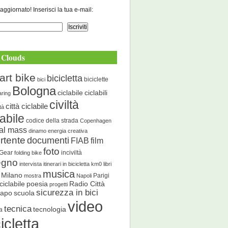
aggiornato! Inserisci la tua e-mail:
 Clouds
art bike
bicicletta
biciclette
bici
Bologna
ciclabile
ciclabili
aring
civiltà
città ciclabile
ità
labile
codice della strada
Copenhagen
cal mass
dinamo energia creativa
rtente
documenti
FIAB
film
foto
 Gear
inciviltà
folding bike
egno
intervista
itinerari in bicicletta
km0
libri
musica
Milano
Parigi
mostra
Napoli
ciclabile
poesia
Radio Città
progetti
sicurezza in bici
scuola
Capo
video
tecnica
tecnologia
a
icletta