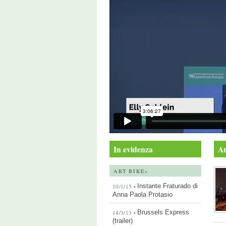
In evidenza
Ar
ART BIKE»
Instante Fraturado di
10/1/15 •
Anna Paola Protasio
Brussels Express
14/3/13 •
(trailer)