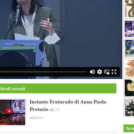
ticoli recenti
Instante Fraturado di Anna Paola
Protasio
(
0
)
10/1/15 •
New