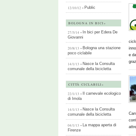
Public
12/10/12 •
BOLOGNA IN BICI»
In bici per Edera De
27/3/14 •
Giovanni
cicl
Bologna una stazione
20/8/13 •
inno
poco ciclabile
e da
gra
Nasce la Consulta
14/1/13 •
comunale della bicicletta
CITTÀ CICLABILI»
Il carnevale ecologico
22/1/13 •
di Imola
Nasce la Consulta
14/1/13 •
Can
comunale della bicicletta
corr
La mappa aperta di
04/1/13 •
attr
Firenze