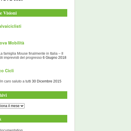
e Visioni
lvaiciclisti
ova Mobilità
La famiglia Mouse finalmente in Italia – II
Gli imprevisti del progresso
6 Giugno 2018
o Cicli
Un caro saluto a tutti
30 Dicembre 2015
hivi
i
k
Documentation