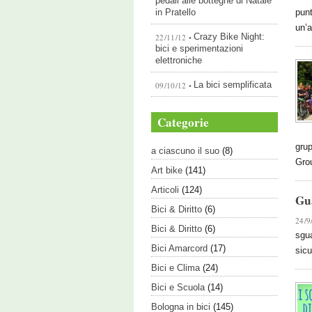
pedali alle botteghe di Natale
in Pratello
punt
un’a
Crazy Bike Night:
22/11/12 •
bici e sperimentazioni
elettroniche
La bici semplificata
09/10/12 •
Categorie
grup
a ciascuno il suo
(8)
Gro
Art bike
(141)
Articoli
(124)
Gua
Bici & Diritto
(6)
24/9
Bici & Diritto
(6)
sgua
Bici Amarcord
(17)
sicu
Bici e Clima
(24)
Bici e Scuola
(14)
Bologna in bici
(145)