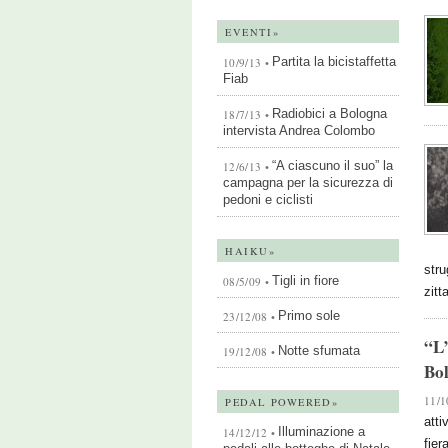
EVENTI»
Partita la bicistaffetta
10/9/13 •
Fiab
Radiobici a Bologna
18/7/13 •
intervista Andrea Colombo
“A ciascuno il suo” la
12/6/13 •
campagna per la sicurezza di
pedoni e ciclisti
HAIKU»
stru
Tigli in fiore
08/5/09 •
zitt
Primo sole
23/12/08 •
“L’
Notte sfumata
19/12/08 •
Bol
11/1
PEDAL POWERED»
atti
Illuminazione a
14/12/12 •
fier