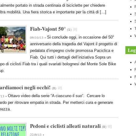
almente portato in strada centinaia di biciclette per chiedere
ltra mobilità. Una fiera storica e importante per la città di […]
Fiab-Vajont 50°
(
1
)
Si conclude oggi, in occasione del 50°
09/10/13 •
anniversario della tragedia del Vajont il progetto di
Log
pedalata d’impegno civile promossa Paciclica e
Fiab. Qui tutti i dettagli dell’iniziativa Sopra un
po di ciclisti Fiab tra i quali svariati bolognesi del Monte Sole Bike
up.
rdiamoci negli occhi!
(
0
)
Ottavo video della serie “A ciascuno il suo“. Cercare lo
/13 •
rdo per ritrovare empatia in strada. Per metterci cura e generare
rezza.
Pedoni e ciclisti alleati naturali
(
0
)
22/9/13 •