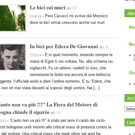
Le bici sui muri
(
0
)
Altr
Pino Cacucci mi scrive dal Messico
03/4/14 •
dove le bici ormai crescono anche sui muri
#sa
Nu
In bici per Edera De Giovanni
(
0
)
E in quel momento, tenendo sempre la
27/3/14 •
mano di Egon ti sei voltata. No, alla schiena no,
vigliacchi. Fu un attimo: vederti in viso, che
Orc
nonostante le botte era ancora di una bellezza
ggente, l’ufficiale esitò a dare l’ordine estremo. E tu, Edera, che
a non eri mai stata davanti ai soprusi degli uomini, hai […]
Arc
auto non va più !!!” La Fiera del Motore di
Archiv
ogna chiude il sipario
(
0
)
“L’auto non va più !!!” è stato per anni il canto dei ciclo-
0/13 •
Lin
visti bolognesi uniti intorno alla critical mass di protesta contro la
a del motore. Una critical mass che negli ultimi sei anni ha