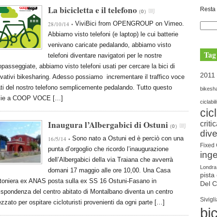
La bicicletta e il telefono
Resta 
(
0
)
ViviBici from OPENGROUP on Vimeo.
28/10/14 •
Abbiamo visto telefoni (e laptop) le cui batterie
venivano caricate pedalando, abbiamo visto
Tag
telefoni diventare navigatori per le nostre
opasseggiate, abbiamo visto telefoni usati per cercare la bici di
2011
vativi bikesharing. Adesso possiamo incrementare il traffico voce
ti del nostro telefono semplicemente pedalando. Tutto questo
bikesh
zie a COOP VOCE […]
ciclabil
cic
Inaugura l’Albergabici di Ostuni
criti
(
0
)
dive
Sono nato a Ostuni ed è perciò con una
16/5/14 •
Fixed
punta d’orgoglio che ricordo l’inaugurazione
ing
dell’Albergabici della via Traiana che avverrà
Londra
domani 17 maggio alle ore 10,00. Una Casa
pista 
toniera ex ANAS posta sulla ex SS 16 Ostuni-Fasano in
Del 
ispondenza del centro abitato di Montalbano diventa un centro
Sivigli
ezzato per ospitare cicloturisti provenienti da ogni parte […]
bic