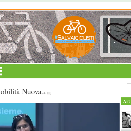
Mobilità Nuova
(
0
)
Art 