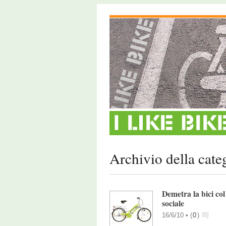
Archivio della cate
Demetra la bici col
sociale
16/6/10 •
(
0
)