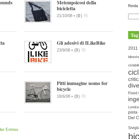
rounds
Metempsicosi della
Resta 
bicicletta
21/10/08 •
(
0
)
Tag
tta
Gli adesivi di ILikeBike
2011
23/9/08 •
(
0
)
bikesh
ciclabil
cic
criti
Pitti immagine uomo for
dive
bicycle
Fixed
18/6/08 •
(
0
)
ing
Londra
pista 
Del 
Sivigli
er Entries
bic