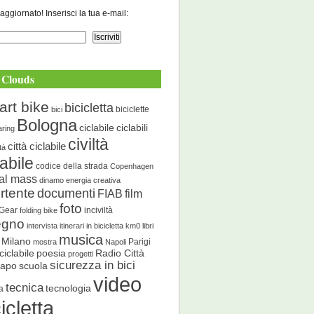
aggiornato! Inserisci la tua e-mail:
 Clouds
art bike
bicicletta
biciclette
bici
Bologna
ciclabile
ciclabili
aring
civiltà
città ciclabile
ità
labile
codice della strada
Copenhagen
cal mass
dinamo energia creativa
rtente
documenti
FIAB
film
foto
 Gear
inciviltà
folding bike
egno
intervista
itinerari in bicicletta
km0
libri
musica
Milano
Parigi
mostra
Napoli
ciclabile
poesia
Radio Città
progetti
sicurezza in bici
scuola
Capo
video
tecnica
tecnologia
a
icletta