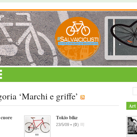
goria ‘Marchi e griffe’
Art 
 cuore
Tokio bike
23/5/09 •
(
0
)