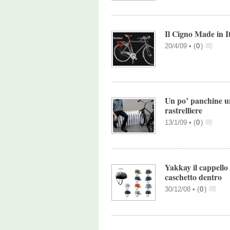
Il Cigno Made in I
20/4/09 •
(
0
)
Un po’ panchine u
rastrelliere
13/1/09 •
(
0
)
Yakkay il cappello 
caschetto dentro
30/12/08 •
(
0
)