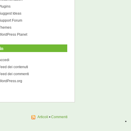
Plugins
Suggest Ideas
Support Forum
Themes
WordPress Planet
in
Accedi
Feed dei contenuti
Feed dei commenti
WordPress.org
Articoli
•
Commenti