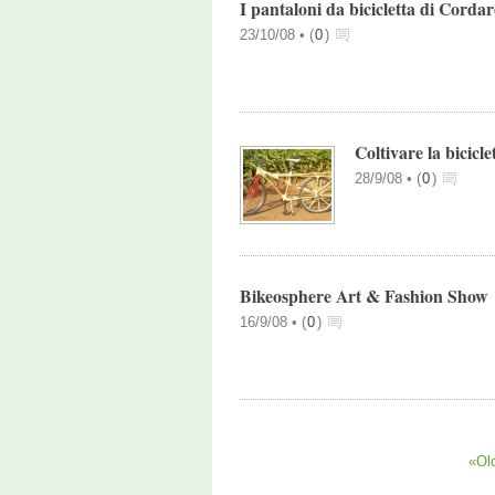
I pantaloni da bicicletta di Corda
23/10/08 •
(
0
)
Coltivare la bicicle
28/9/08 •
(
0
)
Bikeosphere Art & Fashion Show
16/9/08 •
(
0
)
«Old