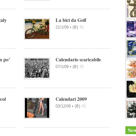
taly
La bici da Golf
21/1/09 •
(
0
)
n po’
Calendario scaricabile
07/1/09 •
(
0
)
col
Calendari 2009
03/12/08 •
(
0
)
New