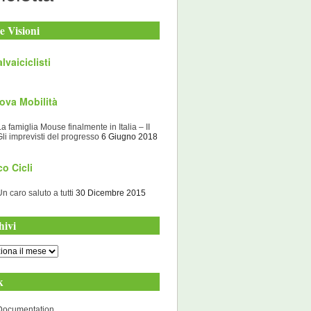
e Visioni
lvaiciclisti
ova Mobilità
La famiglia Mouse finalmente in Italia – II
Gli imprevisti del progresso
6 Giugno 2018
o Cicli
Un caro saluto a tutti
30 Dicembre 2015
hivi
i
k
Documentation