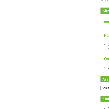
Altr
#sa
Nu
Orc
Arc
Archiv
Lin