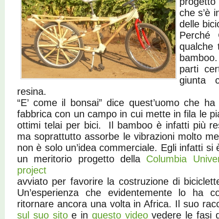
progetto
che s’è i
delle bici
Perché C
qualche 
bamboo.
parti cer
giunta 
resina.
“E’ come il bonsai” dice quest’uomo che ha 
fabbrica con un campo in cui mette in fila le pi
ottimi telai per bici. Il bamboo è infatti più re
ma soprattutto assorbe le vibrazioni molto me
non è solo un’idea commerciale. Egli infatti si 
un meritorio progetto della
Columbia Univer
project
avviato per favorire la costruzione di bicicl
Un’esperienza che evidentemente lo ha coi
ritornare ancora una volta in Africa. Il suo r
sul suo sito
e in
questo video
vedere le fasi 