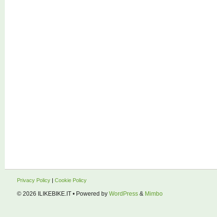
Privacy Policy
|
Cookie Policy
© 2026
ILIKEBIKE.IT
• Powered by
WordPress
&
Mimbo