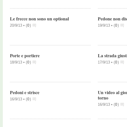
Le frecce non sono un optional
Pedone non dist
20/9/13 •
(
0
)
19/9/13 •
(
0
)
Porte e portiere
La strada giusta
18/9/13 •
(
0
)
17/9/13 •
(
0
)
Pedoni e strisce
Un video al gio
torno
16/9/13 •
(
0
)
16/9/13 •
(
0
)