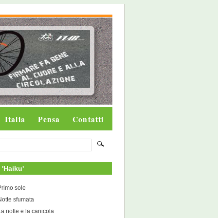
Italia
Pensa
Contatti
i 'Haiku'
Primo sole
Notte sfumata
La notte e la canicola