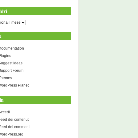
hivi
i
k
Documentation
Plugins
Suggest Ideas
Support Forum
Themes
WordPress Planet
in
Accedi
Feed dei contenuti
Feed dei commenti
WordPress.org