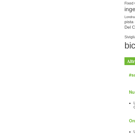
Fixed
ing
Londra
pista 
Del 
Sivigli
bic
Altr
#sa
Nu
Orc