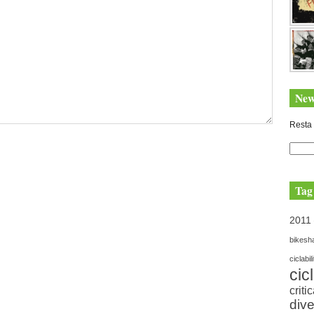
New
Resta 
Tag
2011
bikesh
ciclabil
cic
criti
dive