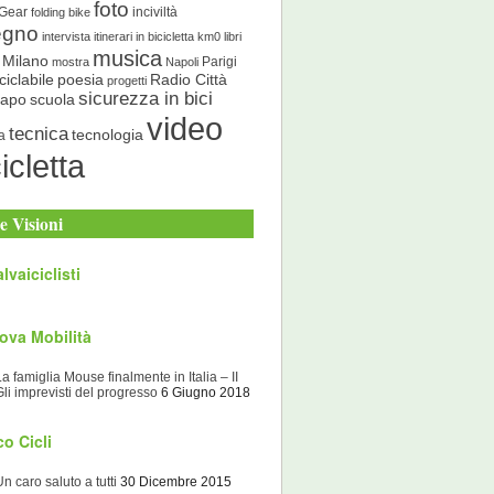
foto
 Gear
inciviltà
folding bike
egno
intervista
itinerari in bicicletta
km0
libri
musica
Milano
Parigi
mostra
Napoli
ciclabile
poesia
Radio Città
progetti
sicurezza in bici
scuola
Capo
video
tecnica
tecnologia
a
icletta
e Visioni
lvaiciclisti
ova Mobilità
La famiglia Mouse finalmente in Italia – II
Gli imprevisti del progresso
6 Giugno 2018
o Cicli
Un caro saluto a tutti
30 Dicembre 2015