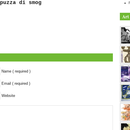
puzza di smog
F
Art 
Name ( required )
Email ( required )
Website