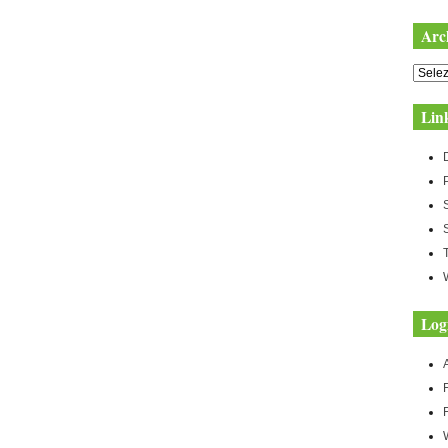
Arc
Archiv
Lin
Log