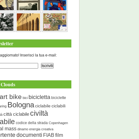
sletter
aggiornato! Inserisci la tua e-mail:
 Clouds
art bike
bicicletta
biciclette
bici
Bologna
ciclabile
ciclabili
aring
civiltà
città ciclabile
ità
labile
codice della strada
Copenhagen
cal mass
dinamo energia creativa
rtente
documenti
FIAB
film