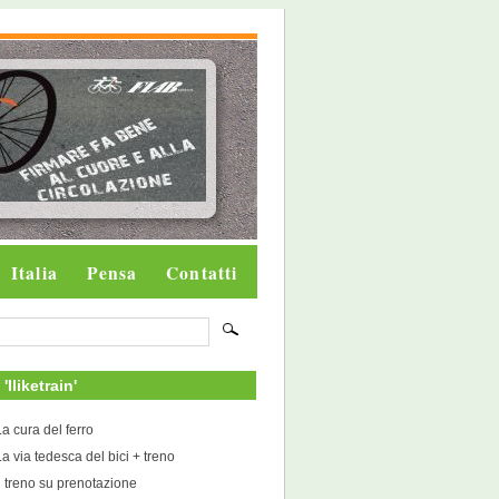
Italia
Pensa
Contatti
 'Iliketrain'
La cura del ferro
La via tedesca del bici + treno
Il treno su prenotazione