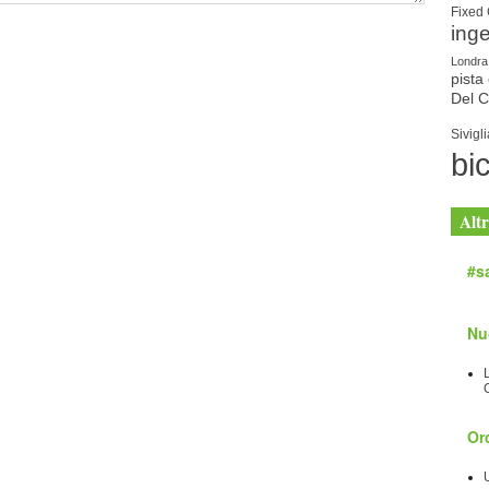
Fixed
ing
Londra
pista 
Del 
Sivigli
bic
Altr
#sa
Nu
Orc