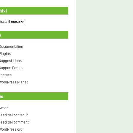
hivi
i
k
Documentation
Plugins
Suggest Ideas
Support Forum
Themes
WordPress Planet
in
Accedi
Feed dei contenuti
Feed dei commenti
WordPress.org