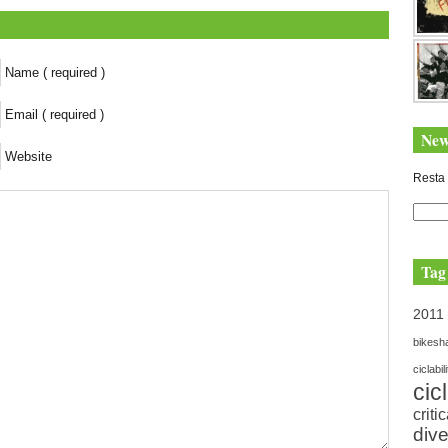
Name ( required )
Email ( required )
New
Website
Resta 
Tag
2011
bikesh
ciclabil
cic
criti
dive