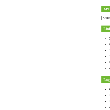
Arc
Archiv
Lin
Log