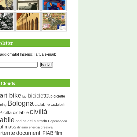
sletter
aggiornato! Inserisci la tua e-mail:
 Clouds
art bike
bicicletta
biciclette
bici
Bologna
ciclabile
ciclabili
aring
civiltà
città ciclabile
ità
labile
codice della strada
Copenhagen
cal mass
dinamo energia creativa
rtente
documenti
FIAB
film