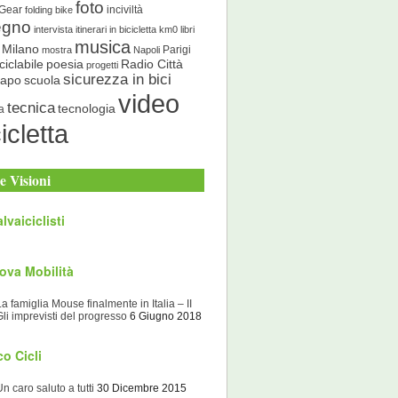
foto
 Gear
inciviltà
folding bike
egno
intervista
itinerari in bicicletta
km0
libri
musica
Milano
Parigi
mostra
Napoli
ciclabile
poesia
Radio Città
progetti
sicurezza in bici
scuola
Capo
video
tecnica
tecnologia
a
icletta
e Visioni
lvaiciclisti
ova Mobilità
La famiglia Mouse finalmente in Italia – II
Gli imprevisti del progresso
6 Giugno 2018
o Cicli
Un caro saluto a tutti
30 Dicembre 2015