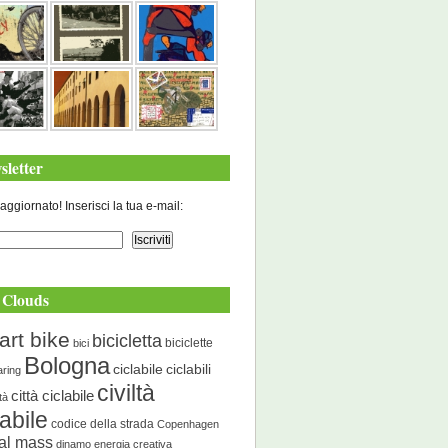
sletter
aggiornato! Inserisci la tua e-mail:
 Clouds
art bike
bicicletta
biciclette
bici
Bologna
ciclabile
ciclabili
aring
civiltà
città ciclabile
ità
labile
codice della strada
Copenhagen
cal mass
dinamo energia creativa