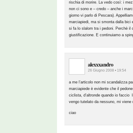
rischia di morire. La vedo così: i mez
non ci sono e – credo – anche i marc
giorno vi parlo di Pescara). Appellia
marciapiedi, ma si smonta dalla bici e
si fa lo slalom tra i pedoni. Perchè il
giustificazione. E continuiamo a spinge
alexxxandro
26 Giugno 2008 • 19:54
a me l’articolo non mi scandalizza par
marciapiede è evidente che il pedone 
ciclista, d’altronde quando io faccio l
vengo tutelato da nessuno, mi viene n
ciao