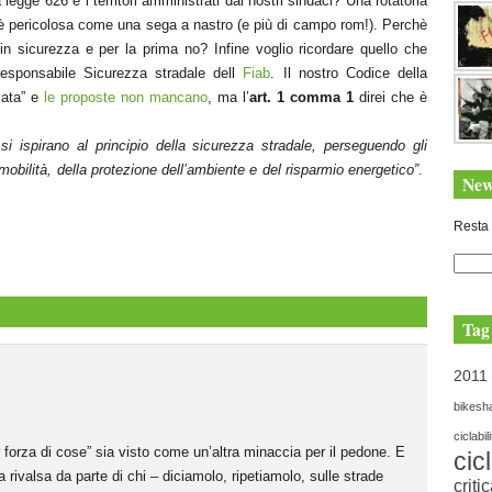
legge 626 e i territori amministrati dai nostri sindaci? Una rotatoria
 è pericolosa come una sega a nastro (e più di campo rom!). Perchè
in sicurezza e per la prima no? Infine voglio ricordare quello che
esponsabile Sicurezza stradale dell
Fiab
. Il nostro Codice della
cata” e
le proposte non mancano
, ma l’
art. 1 comma 1
direi che è
si ispirano al principio della sicurezza stradale, perseguendo gli
 mobilità, della protezione dell’ambiente e del risparmio energetico”
.
New
Resta 
Tag
2011
bikesh
ciclabil
er forza di cose” sia visto come un’altra minaccia per il pedone. E
cic
a rivalsa da parte di chi – diciamolo, ripetiamolo, sulle strade
criti