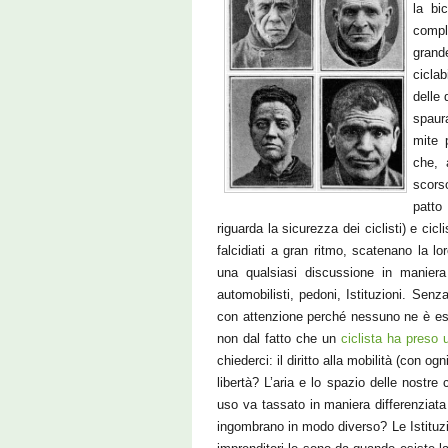
la bi
compl
grand
cicla
delle 
spaur
mite 
che, 
scors
patto 
riguarda la sicurezza dei ciclisti) e cic
falcidiati a gran ritmo, scatenano la lo
una qualsiasi discussione in maniera c
automobilisti, pedoni, Istituzioni. Senz
con attenzione perché nessuno ne è esen
non dal fatto che un
ciclista ha preso 
chiederci: il diritto alla mobilità (con og
libertà? L’aria e lo spazio delle nostre 
uso va tassato in maniera differenziat
ingombrano in modo diverso? Le Istituzi