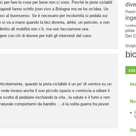
zi per fare le cose per bene non ci sono. Perchè le piste ciclabili
dive
iapiedi fanno schifo (non vivo a Bologna ma ne ho un’idea. Un
Fixed
moci al buonsenso. Se è necesario per incolumità si pedala sui
ing
 si va a mano quando la bici diventa, aihlei, un pericolo. e non
Londra
 ditritto all mobilità non c’è, ma non facciamone una
pista 
re con chi di dovere per tutti gli interventi del caso.
Del 
Sivigli
bic
Altr
#sa
ticolarmente, quando la pista ciclabile è un po’ di vernice su un
vede invaso anche il suo piccolo spazio e comincia a odiare il
a scelta di pedalare rischiando la vita , la salute e il furto e non
Nu
aturale comportarmi da bandito ….è la solita guerra fra poveri
Orc