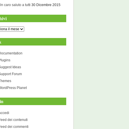
Un caro saluto a tutti
30 Dicembre 2015
hivi
i
k
Documentation
Plugins
Suggest Ideas
Support Forum
Themes
WordPress Planet
in
Accedi
Feed dei contenuti
Feed dei commenti