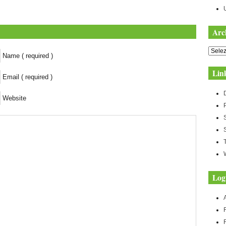
Arc
Archiv
Name ( required )
Lin
Email ( required )
Website
Log