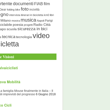
rtente
documenti
FIAB
film
foto
 Gear
inciviltà
folding bike
egno
intervista
itinerari in bicicletta
km0
libri
musica
Milano
Parigi
mostra
Napoli
ciclabile
poesia
Radio Città
progetti
sicurezza in bici
scuola
Capo
video
tecnica
tecnologia
a
icletta
e Visioni
lvaiciclisti
ova Mobilità
La famiglia Mouse finalmente in Italia – II
Gli imprevisti del progresso
6 Giugno 2018
o Cicli