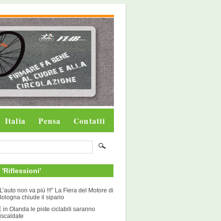
Italia
Pensa
Contatti
i 'Riflessioni'
“L’auto non va più !!!” La Fiera del Motore di
Bologna chiude il sipario
E in Olanda le piste ciclabili saranno
riscaldate