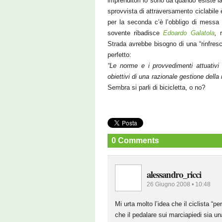
imprenditori lo sono da quando esiste la 
sprovvista di attraversamento ciclabile
per la seconda c’è l’obbligo di messa 
sovente ribadisce
Edoardo Galatola
,
r
Strada avrebbe bisogno di una “rinfres
perfetto:
“Le norme e i provvedimenti attuativi 
obiettivi di una razionale gestione della
Sembra si parli di bicicletta, o no?
0 Comments
alessandro_ricci
26 Giugno 2008 • 10:48
Mi urta molto l’idea che il ciclista “p
che il pedalare sui marciapiedi sia un