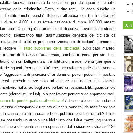
cicletta faceva aumentare le occasioni per delinquere e le cifre
essive della criminalità. Sotto le due torri, la cosa suscitò un
I
e dibattito anche perchè Bologna all’epoca era tra le città più
bili d’Italia: 4.000 su un totale nazionale di circa 100.000 amanti
Art 
due ruote. Oggi, a più di un secolo di distanza si sventola lo stesso
acchio, ipotizzando una “trasmutazione genetica del ciclista da
pedalatore di città in prepotente vessatore di pedoni”. Fenomeno
a leggere
“Il falso buonismo della bicicletta”
pubblicato martedì
o a firma di di
Fulvio Cammarano
, sarebbe in corso per via di un
tacito di non belligeranza, tra Istituzioni inadempienti (per quanto
listi delinquenti “per necessità” che, per evitare strade che li vedono
ro “aggressività di proiezione” ai danni di poveri pedoni. Impostare
osì generale serve solo ad aizzare tutti contro tutti: ciclisti,
a risolvere nulla. Se vogliamo parlare di responsabilità guardiamole
te (giornalisti inclusi). Ma per favore partiamo da argomenti seri,
una multa perché parlava al cellulare
! Ad esempio cominciando col
ni mezzo di trasporto) è tutelato o i rischi sono tali da mortificare tale
città vanno tutelati in quanto bene pubblico e quindi di tutti? Il loro
a se possiedo un auto o una bici visto che i due mezzi inquinano e
oni fino a che punto sono responsabili della sicurezza stradale? Gli