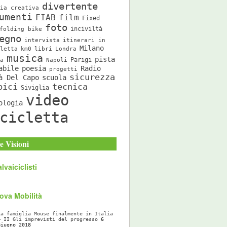
divertente
ia creativa
umenti
FIAB
film
Fixed
foto
inciviltà
folding bike
egno
intervista
itinerari in
Milano
letta
km0
libri
Londra
musica
pista
Parigi
a
Napoli
abile
poesia
Radio
progetti
sicurezza
à Del Capo
scuola
bici
tecnica
Siviglia
video
ologia
cicletta
e Visioni
lvaiciclisti
ova Mobilità
La famiglia Mouse finalmente in Italia
– II Gli imprevisti del progresso
6
Giugno 2018