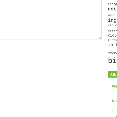
energ
doc
Gear
ing
bicic
mostr
cicl
Citt
in 
tecn
bi
Altr
#sa
Nu