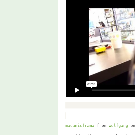
macanicframa
from
wolfgang
o