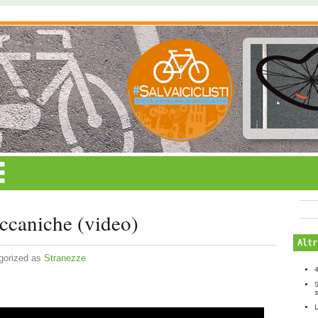
ccaniche (video)
Altr
gorized as
Stranezze