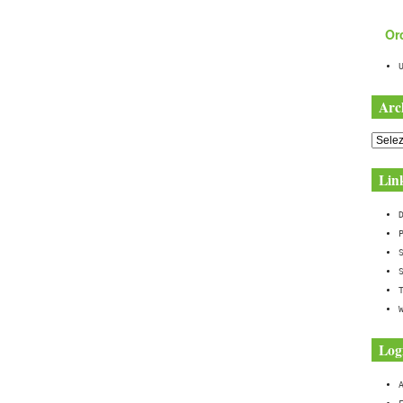
Orc
Arc
Archiv
Lin
Log