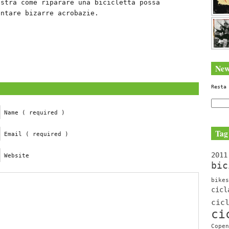
ostra come riparare una bicicletta possa
entare bizarre acrobazie.
New
Resta
Name ( required )
Tag
Email ( required )
2011
Website
bic
bikes
cicl
cic
ci
Copen