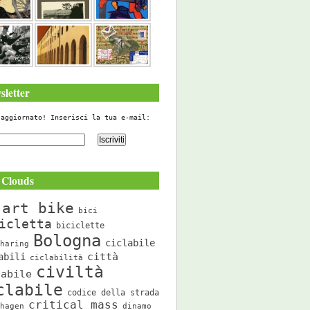
sletter
 aggiornato! Inserisci la tua e-mail:
 Clouds
art bike
bici
icletta
biciclette
Bologna
ciclabile
haring
città
abili
ciclabilità
civiltà
labile
clabile
codice della strada
critical mass
hagen
dinamo