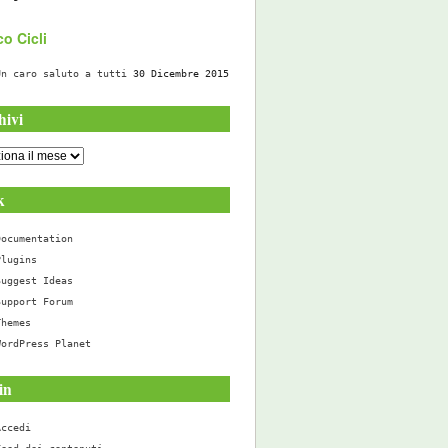
o Cicli
Un caro saluto a tutti
30 Dicembre 2015
hivi
i
k
Documentation
Plugins
Suggest Ideas
Support Forum
Themes
WordPress Planet
in
Accedi