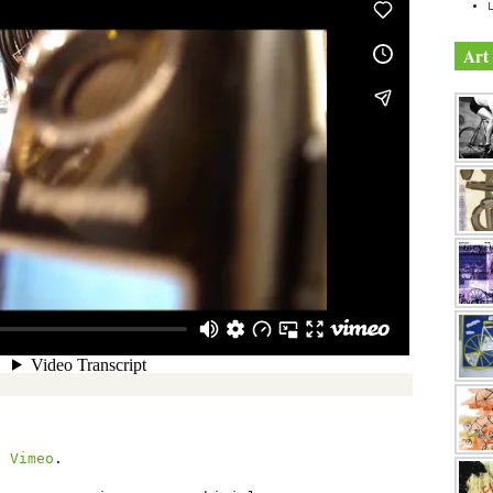
Art 
n
Vimeo
.