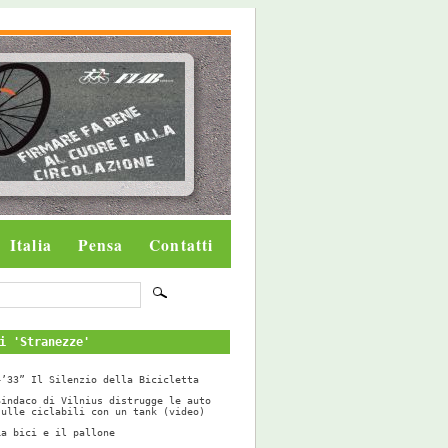
Italia
Pensa
Contatti
i 'Stranezze'
4’33” Il Silenzio della Bicicletta
Sindaco di Vilnius distrugge le auto
sulle ciclabili con un tank (video)
La bici e il pallone