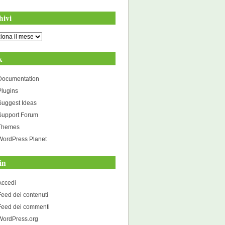
hivi
i
k
Documentation
Plugins
Suggest Ideas
Support Forum
Themes
WordPress Planet
in
Accedi
Feed dei contenuti
Feed dei commenti
WordPress.org