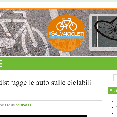
istrugge le auto sulle ciclabili
Altr
4
gorized as
Stranezze
L