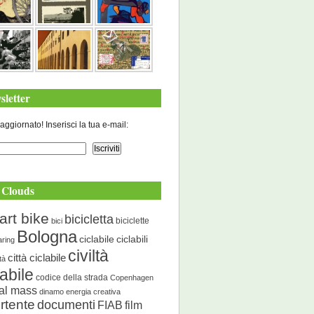
sletter
aggiornato! Inserisci la tua e-mail:
 Clouds
art bike
bicicletta
biciclette
bici
Bologna
ciclabile
ciclabili
aring
civiltà
città ciclabile
ità
labile
codice della strada
Copenhagen
cal mass
dinamo energia creativa
rtente
documenti
FIAB
film