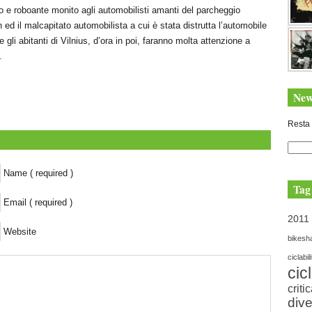
o e roboante monito agli automobilisti amanti del parcheggio
h ed il malcapitato automobilista a cui è stata distrutta l’automobile
 gli abitanti di Vilnius, d’ora in poi, faranno molta attenzione a
.
New
Resta 
Name ( required )
Tag
Email ( required )
2011
Website
bikesh
ciclabil
cic
criti
dive