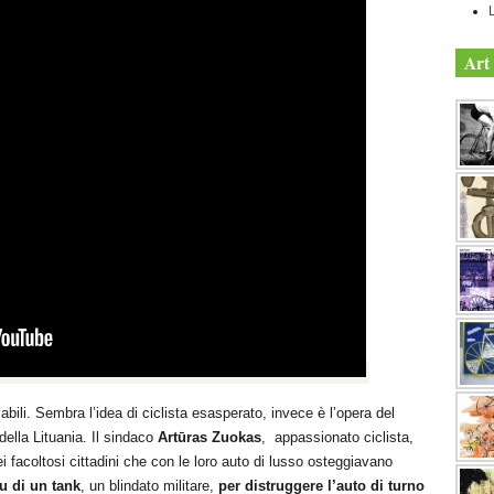
L
Art 
labili. Sembra l’idea di ciclista esasperato, invece è l’opera del
 della Lituania. Il sindaco
Artūras Zuokas
, appassionato ciclista,
i facoltosi cittadini che con le loro auto di lusso osteggiavano
su di un tank
, un blindato militare,
per distruggere l’auto di turno