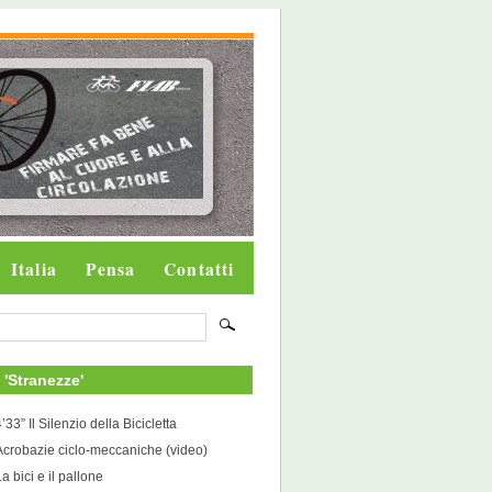
Italia
Pensa
Contatti
i 'Stranezze'
’33” Il Silenzio della Bicicletta
Acrobazie ciclo-meccaniche (video)
a bici e il pallone