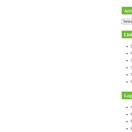
Arc
Archiv
Lin
Log