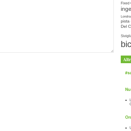
Fixed
ing
Londra
pista 
Del 
Sivigli
bic
Altr
#sa
Nu
Orc