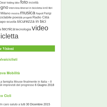
foto
 Gear
inciviltà
folding bike
egno
intervista
itinerari in bicicletta
km0
libri
musica
Milano
Parigi
mostra
Napoli
ciclabile
poesia
Radio Città
progetti
sicurezza in bici
scuola
Capo
video
tecnica
tecnologia
a
icletta
e Visioni
lvaiciclisti
ova Mobilità
La famiglia Mouse finalmente in Italia – II
Gli imprevisti del progresso
6 Giugno 2018
o Cicli
Un caro saluto a tutti
30 Dicembre 2015