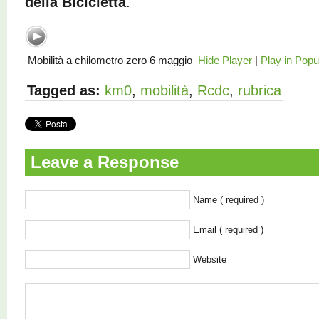
della Bicicletta
.
Mobilità a chilometro zero 6 maggio
Hide Player
|
Play in Pop
Tagged as:
km0
,
mobilità
,
Rcdc
,
rubrica
Leave a Response
Name ( required )
Email ( required )
Website