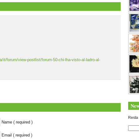
it/forum/view-postlist/forum-50-chi-lha-visto-al-ladro-al-
New
Resta 
Name ( required )
Email ( required )