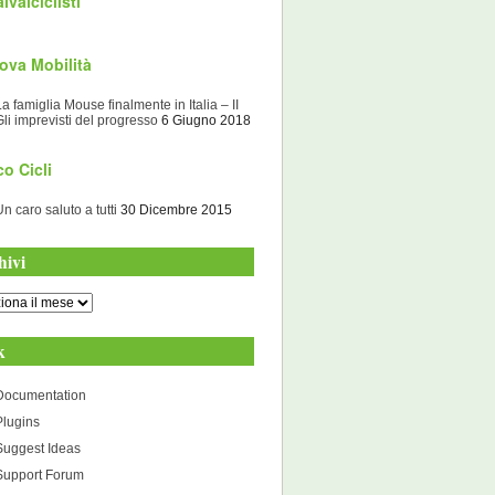
lvaiciclisti
ova Mobilità
La famiglia Mouse finalmente in Italia – II
Gli imprevisti del progresso
6 Giugno 2018
o Cicli
Un caro saluto a tutti
30 Dicembre 2015
hivi
i
k
Documentation
Plugins
Suggest Ideas
Support Forum