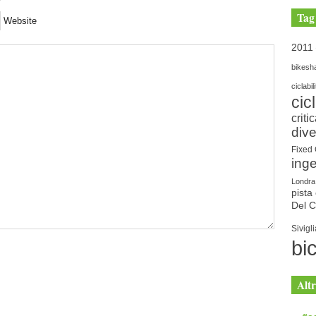
Tag
Website
2011
bikesh
ciclabil
cic
criti
dive
Fixed
ing
Londra
pista 
Del 
Sivigli
bic
Altr