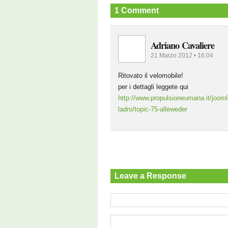
1 Comment
Adriano Cavaliere
21 Marzo 2012 • 16:04
Ritovato il velomobile!
per i dettagli leggete qui
http://www.propulsioneumana.it/joomla/
ladro/topic-75-alleweder
Leave a Response