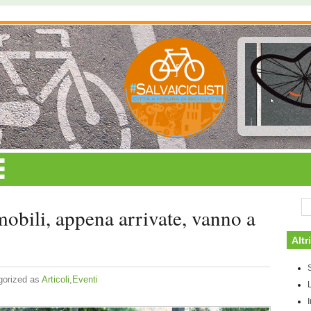
obili, appena arrivate, vanno a
Altri
gorized as
Articoli
,
Eventi
L