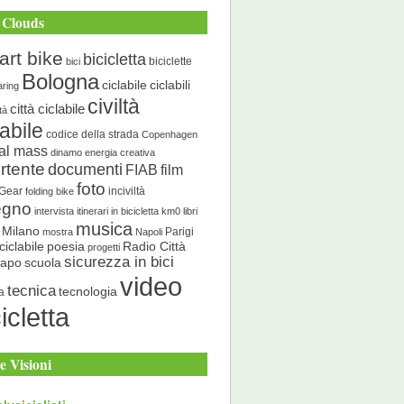
 Clouds
art bike
bicicletta
biciclette
bici
Bologna
ciclabile
ciclabili
aring
civiltà
città ciclabile
ità
labile
codice della strada
Copenhagen
cal mass
dinamo energia creativa
rtente
documenti
FIAB
film
foto
 Gear
inciviltà
folding bike
egno
intervista
itinerari in bicicletta
km0
libri
musica
Milano
Parigi
mostra
Napoli
ciclabile
poesia
Radio Città
progetti
sicurezza in bici
scuola
Capo
video
tecnica
tecnologia
a
icletta
e Visioni