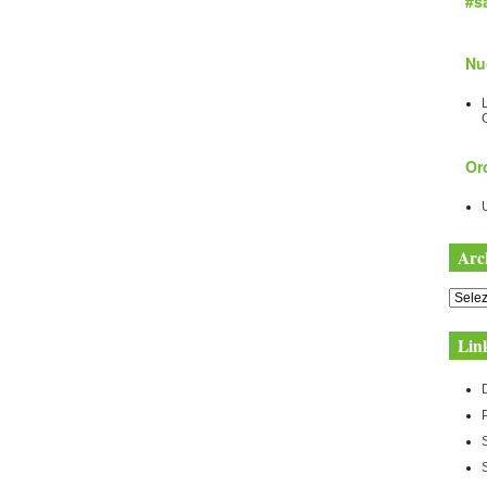
#sa
Nu
Orc
Arc
Archiv
Lin