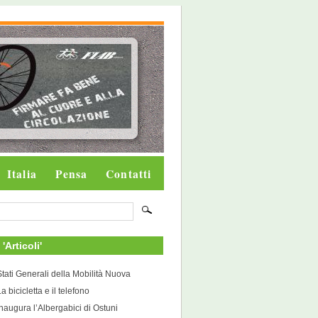
Italia
Pensa
Contatti
 'Articoli'
Stati Generali della Mobilità Nuova
a bicicletta e il telefono
Inaugura l’Albergabici di Ostuni