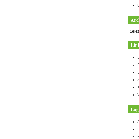
Arc
Archiv
Lin
Log