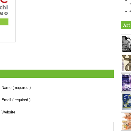
Art 
Name ( required )
Email ( required )
Website