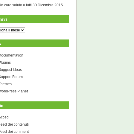
Un caro saluto a tutti
30 Dicembre 2015
hivi
i
k
Documentation
Plugins
Suggest Ideas
Support Forum
Themes
WordPress Planet
in
Accedi
Feed dei contenuti
Feed dei commenti