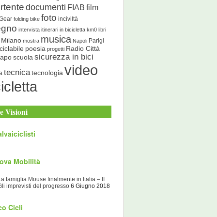
rtente
documenti
FIAB
film
foto
 Gear
inciviltà
folding bike
egno
intervista
itinerari in bicicletta
km0
libri
musica
Milano
Parigi
mostra
Napoli
ciclabile
poesia
Radio Città
progetti
sicurezza in bici
scuola
Capo
video
tecnica
tecnologia
a
icletta
e Visioni
lvaiciclisti
ova Mobilità
La famiglia Mouse finalmente in Italia – II
Gli imprevisti del progresso
6 Giugno 2018
o Cicli