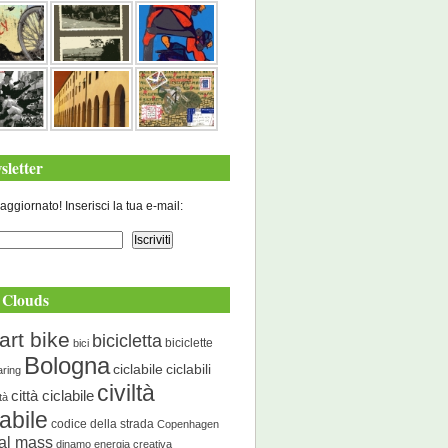
sletter
aggiornato! Inserisci la tua e-mail:
 Clouds
art bike
bicicletta
biciclette
bici
Bologna
ciclabile
ciclabili
aring
civiltà
città ciclabile
ità
labile
codice della strada
Copenhagen
cal mass
dinamo energia creativa