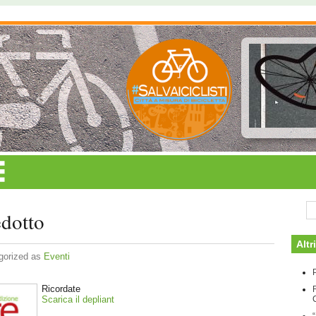
edotto
Altr
gorized as
Eventi
P
Ricordate
Scarica il depliant