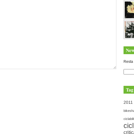
New
Resta 
Tag
2011
bikesh
ciclabil
cic
criti