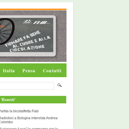
Italia
Pensa
Contatti
i 'Eventi'
artita la bicistaffetta Fiab
Radiobici a Bologna intervista Andrea
Colombo
“A ciascuno il suo” la campagna per la