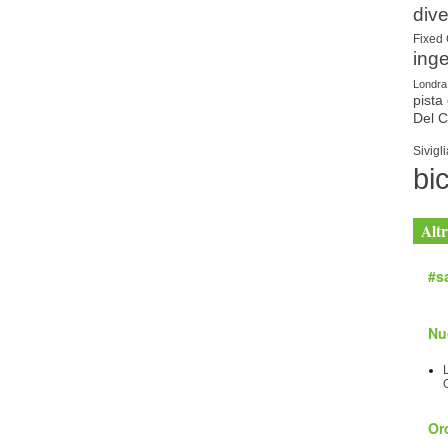
dive
Fixed
ing
Londra
pista 
Del 
Sivigli
bic
Altr
#sa
Nu
Orc