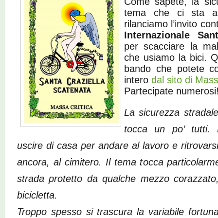
Come sapete, la sicu
tema che ci sta a
rilanciamo l’invito co
Internazionale San
per scacciare la ma
che usiamo la bici. Q
bando che potete c
intero
dal sito di Mas
Partecipate numerosi
La sicurezza stradal
tocca un po’ tutti.
uscire di casa per andare al lavoro e ritrovars
ancora, al cimitero. Il tema tocca particolarm
strada protetto da qualche mezzo corazzat
bicicletta.
Troppo spesso si trascura la variabile fort