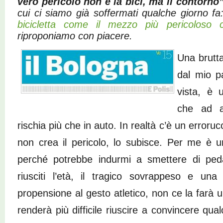
vero pericolo non è la bici, ma il contorno
cui ci siamo già soffermati qualche giorno f
bicicletta come il mezzo più pericoloso 
riproponiamo con piacere.
Una brutta 
dal mio pa
vista, è 
che ad an
rischia più che in auto. In realtà c’è un errorucc
non crea il pericolo, lo subisce. Per me è 
perché potrebbe indurmi a smettere di ped
riusciti l’età, il tragico sovrappeso e una
propensione al gesto atletico, non ce la farà u
renderà più difficile riuscire a convincere qua