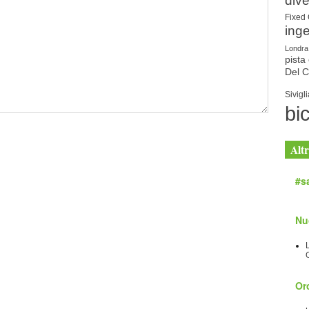
dive
Fixed
ing
Londra
pista 
Del 
Sivigli
bic
Altr
#sa
Nu
Orc