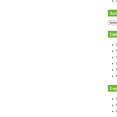
Arc
Archiv
Lin
Log