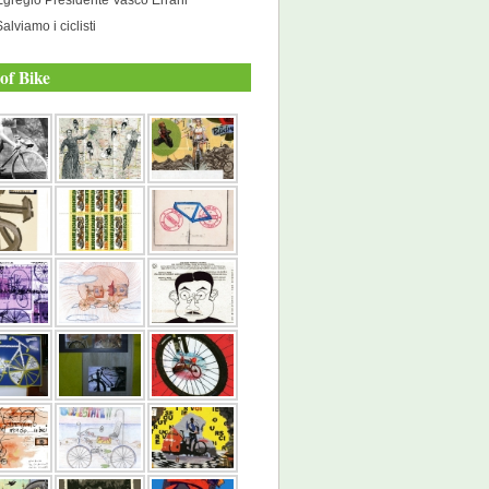
alviamo i ciclisti
of Bike