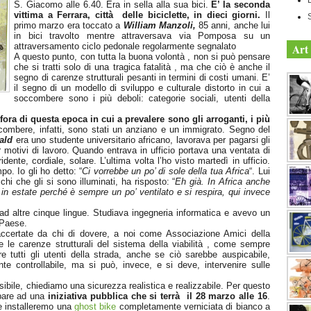
S. Giacomo alle 6.40. Era in sella alla sua bici.
E’ la seconda
vittima a Ferrara, città delle biciclette, in dieci giorni.
Il
S
primo marzo era toccato a
William Manzoli,
85 anni, anche lui
in bici travolto mentre attraversava via Pomposa su un
attraversamento ciclo pedonale regolarmente segnalato
Art 
A questo punto, con tutta la buona volontà , non si può pensare
che si tratti solo di una tragica fatalità , ma che ciò è anche il
segno di carenze strutturali pesanti in termini di costi umani. E’
il segno di un modello di sviluppo e culturale distorto in cui a
soccombere sono i più deboli: categorie sociali, utenti della
fora di questa epoca in cui a prevalere sono gli arroganti, i più
ombere, infatti, sono stati un anziano e un immigrato. Segno del
ald
era uno studente universitario africano, lavorava per pagarsi gli
motivi di lavoro. Quando entrava in ufficio portava una ventata di
ente, cordiale, solare. L’ultima volta l’ho visto martedì in ufficio.
. Io gli ho detto: “
Ci vorrebbe un po’ di sole della tua Africa
“. Lui
chi che gli si sono illuminati, ha risposto: “
Eh già. In Africa anche
in estate perché è sempre un po’ ventilato e si respira, qui invece
ad altre cinque lingue. Studiava ingegneria informatica e avevo un
 Paese.
accertate da chi di dovere, a noi come Associazione Amici della
re le carenze strutturali del sistema della viabilità , come sempre
tutti gli utenti della strada, anche se ciò sarebbe auspicabile,
nte controllabile, ma si può, invece, e si deve, intervenire sulle
ibile, chiediamo una sicurezza realistica e realizzabile. Per questo
cipare ad una
iniziativa pubblica che si terrà il 28 marzo alle 16
.
e installeremo una
ghost bike
completamente verniciata di bianco a