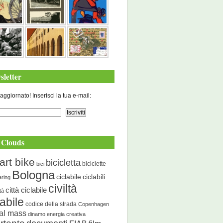
sletter
aggiornato! Inserisci la tua e-mail:
 Clouds
art bike
bicicletta
biciclette
bici
Bologna
ciclabile
ciclabili
aring
civiltà
città ciclabile
ità
labile
codice della strada
Copenhagen
cal mass
dinamo energia creativa