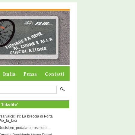
Italia
Pensa
Contatti
 'Ilikelife'
salvaiciclisti: La breccia di Porta
Pio_la_bici
Resistere, pedalare, resistere…
Egregio Presidente Vasco Errani