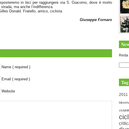
ci sposteremo in bici per raggiungere via S. Giacomo, dove è morto
 strada, ma anche l’indifferenza.
illes Donald. Fratello, amico, ciclista.
Giuseppe Fornaro
New
Resta 
Name ( required )
Email ( required )
Tag
Website
2011
bikesh
ciclabil
cic
criti