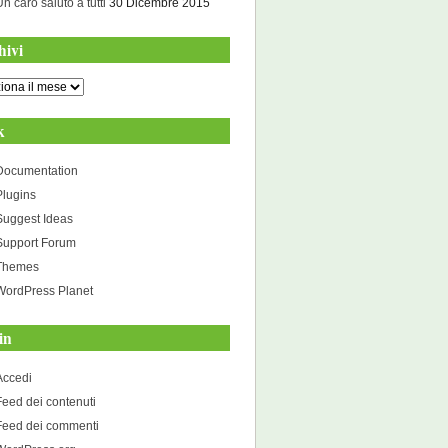
Un caro saluto a tutti
30 Dicembre 2015
hivi
i
k
Documentation
Plugins
Suggest Ideas
Support Forum
Themes
WordPress Planet
in
Accedi
Feed dei contenuti
Feed dei commenti