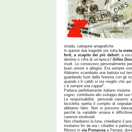
strada, categorie anagrafiche.
In queste due tragedie sta tutta
la meta
forti, a scapito dei più deboli:
a socc
destino o cifra di un’epoca?
Gilles Don
studi. Lo conoscevo personalmente per 
buon umore e allegria. Era sempre sorrid
Abbiamo scambiato una battuta sul tempo
guardando fuori dalla finestra con gli oc
quando c’è caldo si sta meglio che qui 
c’è sempre una cappa!
“.
Parlava perfettamente italiano insieme 
sogno: contribuire allo sviluppo del suo
Le responsabilità personali saranno 
bicicletta spetta il compito di segnala
abbiamo fatto. Non si possono educare 
perché la variabile umana è difficilme
carenze strutturali.
Non chiediamo la luna, chiediamo il poss
invitiamo fin da ora i cittadini a parte
Ritrovo in
via Pomposa
a Ferrara, dov