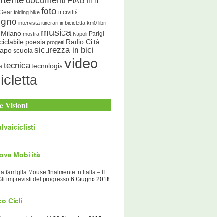
rtente
documenti
FIAB
film
foto
 Gear
inciviltà
folding bike
egno
intervista
itinerari in bicicletta
km0
libri
musica
Milano
Parigi
mostra
Napoli
ciclabile
poesia
Radio Città
progetti
sicurezza in bici
scuola
Capo
video
tecnica
tecnologia
a
icletta
e Visioni
lvaiciclisti
ova Mobilità
La famiglia Mouse finalmente in Italia – II
Gli imprevisti del progresso
6 Giugno 2018
o Cicli