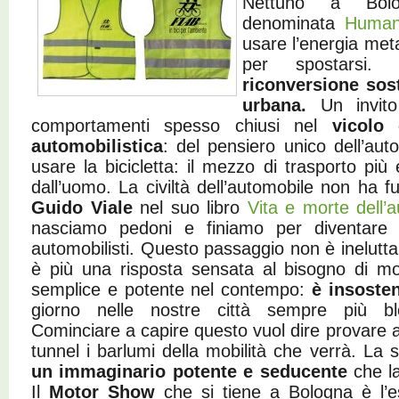
Nettuno a Bolo
denominata
Human
usare l’energia met
per spostarsi.
riconversione sost
urbana.
Un invit
comportamenti spesso chiusi nel
vicolo 
automobilistica
: del pensiero unico dell’auto
usare la bicicletta: il mezzo di trasporto più 
dall’uomo. La civiltà dell’automobile non ha 
Guido Viale
nel suo libro
Vita e morte dell’
nasciamo pedoni e finiamo per diventare (
automobilisti. Questo passaggio non è inelutta
è più una risposta sensata al bisogno di mo
semplice e potente nel contempo:
è insosten
giorno nelle nostre città sempre più bloc
Cominciare a capire questo vuol dire provare a
tunnel i barlumi della mobilità che verrà. La
un immaginario potente e seducente
che la
Il
Motor Show
che si tiene a Bologna è l’e