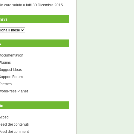
Un caro saluto a tutti
30 Dicembre 2015
hivi
i
k
Documentation
Plugins
Suggest Ideas
Support Forum
Themes
WordPress Planet
in
Accedi
Feed dei contenuti
Feed dei commenti