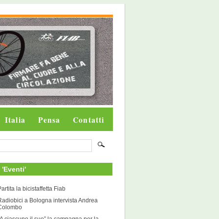
Italia
Pensa
Contatti
i 'Eventi'
artita la bicistaffetta Fiab
Radiobici a Bologna intervista Andrea
Colombo
“A ciascuno il suo” la campagna per la