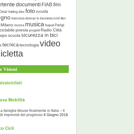
rtente
documenti
FIAB
film
foto
 Gear
inciviltà
folding bike
egno
intervista
itinerari in bicicletta
km0
libri
musica
Milano
Parigi
mostra
Napoli
ciclabile
poesia
Radio Città
progetti
sicurezza in bici
scuola
Capo
video
tecnica
tecnologia
a
icletta
e Visioni
lvaiciclisti
ova Mobilità
La famiglia Mouse finalmente in Italia – II
Gli imprevisti del progresso
6 Giugno 2018
o Cicli