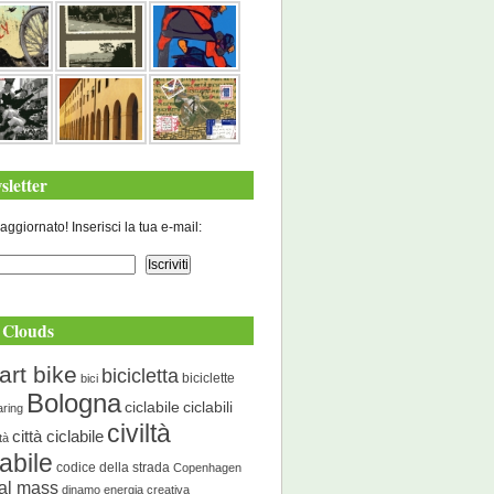
sletter
aggiornato! Inserisci la tua e-mail:
 Clouds
art bike
bicicletta
biciclette
bici
Bologna
ciclabile
ciclabili
aring
civiltà
città ciclabile
ità
labile
codice della strada
Copenhagen
cal mass
dinamo energia creativa