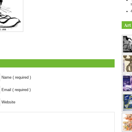
Art 
Name ( required )
Email ( required )
Website