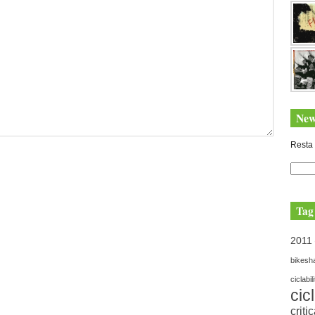
New
Resta 
Tag
2011
bikesh
ciclabil
cic
criti