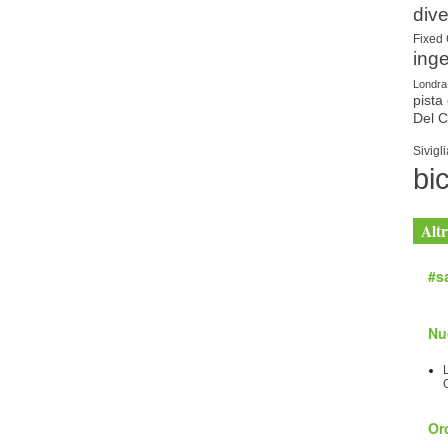
dive
Fixed
ing
Londra
pista 
Del 
Sivigli
bic
Altr
#sa
Nu
Orc