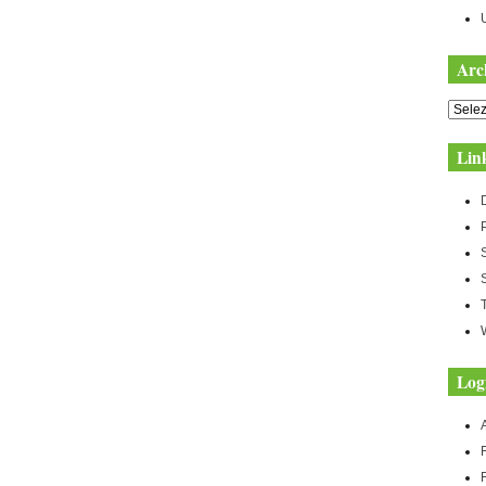
Arc
Archiv
Lin
Log