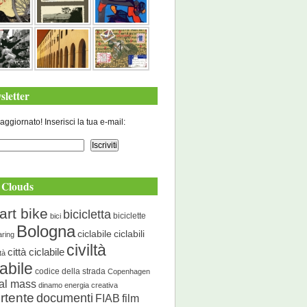
sletter
aggiornato! Inserisci la tua e-mail:
 Clouds
art bike
bicicletta
biciclette
bici
Bologna
ciclabile
ciclabili
aring
civiltà
città ciclabile
ità
labile
codice della strada
Copenhagen
cal mass
dinamo energia creativa
rtente
documenti
FIAB
film