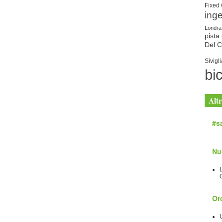
Fixed
ing
Londra
pista 
Del 
Sivigli
bic
Altr
#sa
Nu
Orc