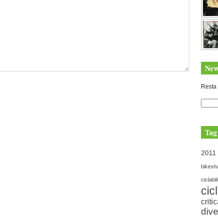
New
Resta 
Tag
2011
bikesh
ciclabil
cic
criti
dive