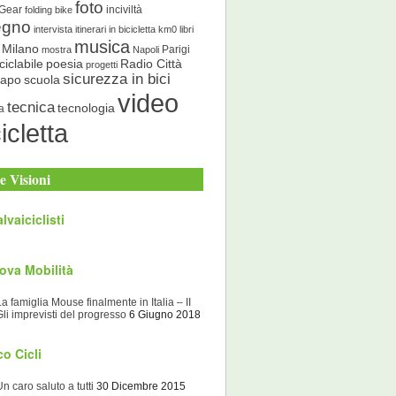
foto
 Gear
inciviltà
folding bike
egno
intervista
itinerari in bicicletta
km0
libri
musica
Milano
Parigi
mostra
Napoli
ciclabile
poesia
Radio Città
progetti
sicurezza in bici
scuola
Capo
video
tecnica
tecnologia
a
icletta
e Visioni
lvaiciclisti
ova Mobilità
La famiglia Mouse finalmente in Italia – II
Gli imprevisti del progresso
6 Giugno 2018
o Cicli
Un caro saluto a tutti
30 Dicembre 2015