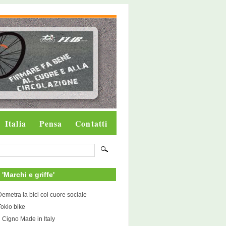
Italia
Pensa
Contatti
i 'Marchi e griffe'
Demetra la bici col cuore sociale
Tokio bike
Il Cigno Made in Italy