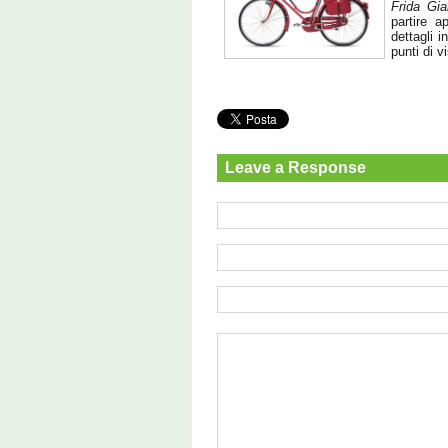
Frida Gi
partire a
dettagli 
punti di v
Leave a Response