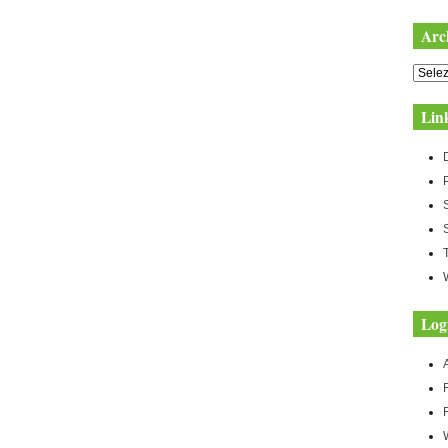
Arc
Archiv
Lin
Log