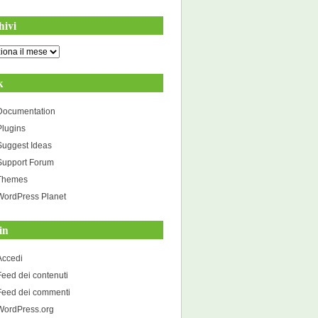
hivi
i
k
Documentation
Plugins
Suggest Ideas
Support Forum
Themes
WordPress Planet
in
Accedi
Feed dei contenuti
Feed dei commenti
WordPress.org