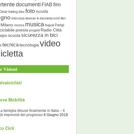
rtente
documenti
FIAB
film
foto
 Gear
inciviltà
folding bike
egno
intervista
itinerari in bicicletta
km0
libri
musica
Milano
Parigi
mostra
Napoli
ciclabile
poesia
Radio Città
progetti
sicurezza in bici
scuola
Capo
video
tecnica
tecnologia
a
icletta
e Visioni
lvaiciclisti
ova Mobilità
La famiglia Mouse finalmente in Italia – II
Gli imprevisti del progresso
6 Giugno 2018
o Cicli