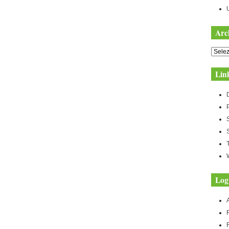
Arc
Archiv
Lin
Log