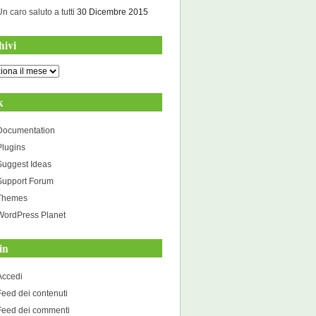
Un caro saluto a tutti
30 Dicembre 2015
hivi
i
k
Documentation
Plugins
Suggest Ideas
Support Forum
Themes
WordPress Planet
in
Accedi
Feed dei contenuti
Feed dei commenti