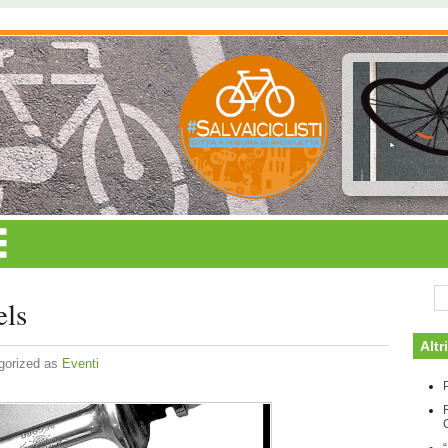
els
Altr
gorized as
Eventi
P