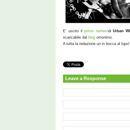
E’ uscito il
primo numero
di
Urban W
scaricabile dal
blog
omonimo.
A tutta la redazione un in bocca al lupo!
Leave a Response