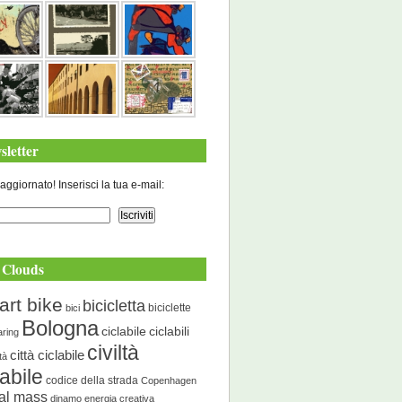
sletter
aggiornato! Inserisci la tua e-mail:
 Clouds
art bike
bicicletta
biciclette
bici
Bologna
ciclabile
ciclabili
aring
civiltà
città ciclabile
ità
labile
codice della strada
Copenhagen
cal mass
dinamo energia creativa