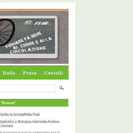
Italia
Pensa
Contatti
i 'Eventi'
artita la bicistaffetta Fiab
Radiobici a Bologna intervista Andrea
Colombo
“A ciascuno il suo” la campagna per la