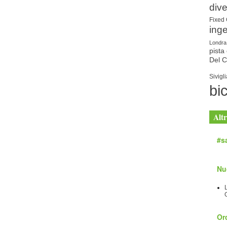
dive
Fixed
ing
Londra
pista 
Del 
Sivigli
bic
Altr
#sa
Nu
Orc