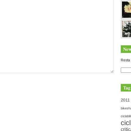
New
Resta 
Tag
2011
bikesh
ciclabil
cic
criti