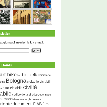
sletter
aggiornato! Inserisci la tua e-mail:
 Clouds
art bike
bicicletta
biciclette
bici
Bologna
ciclabile
ciclabili
aring
civiltà
città ciclabile
ità
labile
codice della strada
Copenhagen
cal mass
dinamo energia creativa
rtente
documenti
FIAB
film