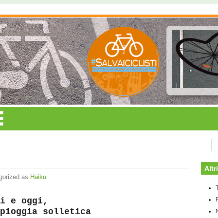
Altr
gorized as
Haiku
T
i e oggi,
pioggia solletica