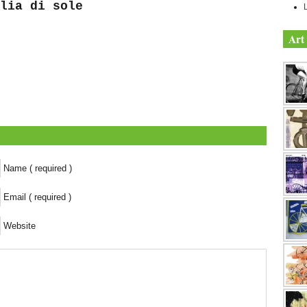
lia di sole
Art 
Name ( required )
Email ( required )
Website