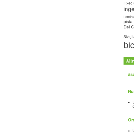
Fixed
ing
Londra
pista 
Del 
Sivigli
bic
Altr
#sa
Nu
Orc