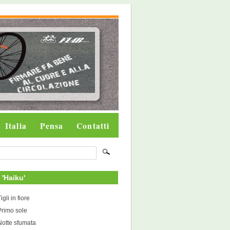
Italia
Pensa
Contatti
i 'Haiku'
igli in fiore
Primo sole
Notte sfumata