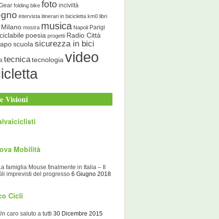
foto
 Gear
inciviltà
folding bike
egno
intervista
itinerari in bicicletta
km0
libri
musica
Milano
Parigi
mostra
Napoli
ciclabile
poesia
Radio Città
progetti
sicurezza in bici
scuola
Capo
video
tecnica
tecnologia
a
icletta
e Visioni
lvaiciclisti
ova Mobilità
La famiglia Mouse finalmente in Italia – II
Gli imprevisti del progresso
6 Giugno 2018
o Cicli
Un caro saluto a tutti
30 Dicembre 2015