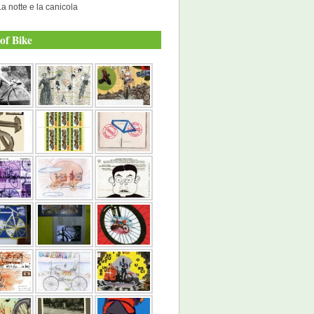
La notte e la canicola
of Bike