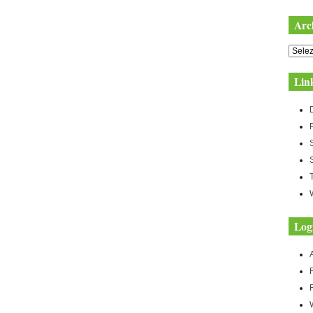
Arc
Archiv
Lin
Log