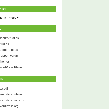
hivi
i
k
Documentation
Plugins
Suggest Ideas
Support Forum
Themes
WordPress Planet
in
Accedi
Feed dei contenuti
Feed dei commenti
WordPress.org