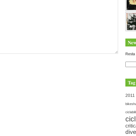
New
Resta 
Tag
2011
bikesh
ciclabil
cic
criti
dive