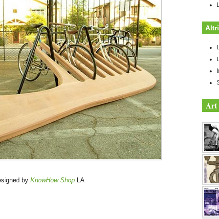
Altr
Art 
signed by
KnowHow Shop
LA