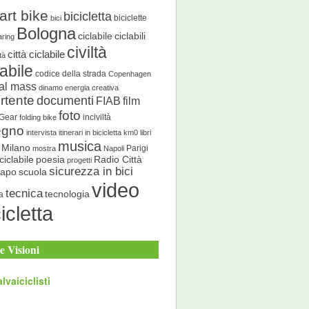
art bike
bicicletta
biciclette
bici
Bologna
ciclabile
ciclabili
aring
civiltà
città ciclabile
ità
labile
codice della strada
Copenhagen
cal mass
dinamo energia creativa
rtente
documenti
FIAB
film
foto
 Gear
inciviltà
folding bike
egno
intervista
itinerari in bicicletta
km0
libri
musica
Milano
Parigi
mostra
Napoli
ciclabile
poesia
Radio Città
progetti
sicurezza in bici
scuola
Capo
video
tecnica
tecnologia
a
icletta
e Visioni
lvaiciclisti