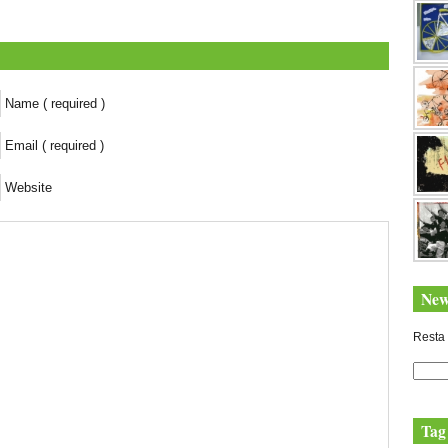
Name ( required )
Email ( required )
Website
New
Resta 
Tag