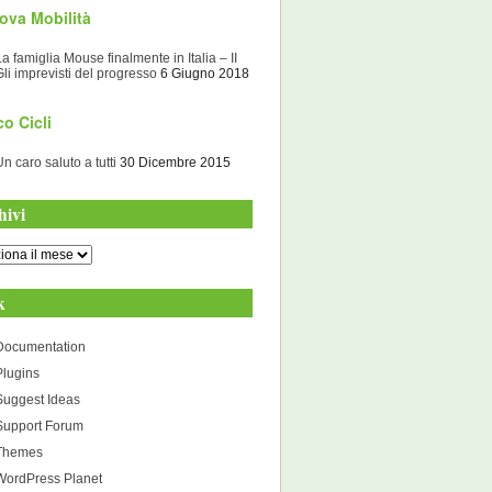
ova Mobilità
La famiglia Mouse finalmente in Italia – II
Gli imprevisti del progresso
6 Giugno 2018
o Cicli
Un caro saluto a tutti
30 Dicembre 2015
hivi
i
k
Documentation
Plugins
Suggest Ideas
Support Forum
Themes
WordPress Planet