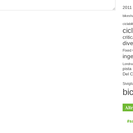
2011
bikesh
ciclabil
cic
criti
dive
Fixed
ing
Londra
pista 
Del 
Sivigli
bic
Altr
#sa