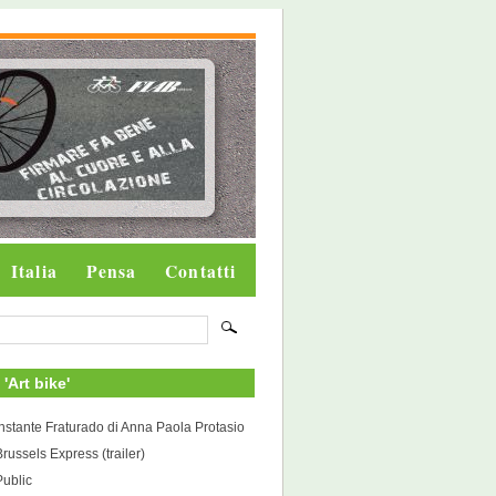
Italia
Pensa
Contatti
i 'Art bike'
Instante Fraturado di Anna Paola Protasio
Brussels Express (trailer)
Public