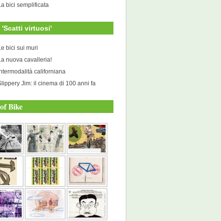
La bici semplificata
i 'Scatti virtuosi'
Le bici sui muri
La nuova cavalleria!
Intermodalità californiana
Slippery Jim: il cinema di 100 anni fa
of Bike