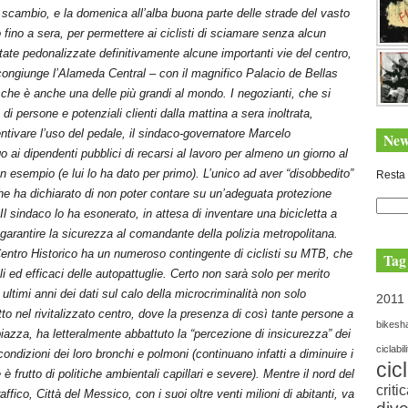
di scambio, e la domenica all’alba buona parte delle strade del vasto
 fino a sera, per permettere ai ciclisti di sciamare senza alcun
 state pedonalizzate definitivamente alcune importanti vie del centro,
ngiunge l’Alameda Central – con il magnifico Palacio de Bellas
e che è anche una delle più grandi al mondo. I negozianti, che si
di persone e potenziali clienti dalla mattina a sera inoltrata,
tivare l’uso del pedale, il sindaco-governatore Marcelo
New
o ai dipendenti pubblici di recarsi al lavoro per almeno un giorno al
on esempio (e lui lo ha dato per primo). L’unico ad aver “disobbedito”
Resta 
 che ha dichiarato di non poter contare su un’adeguata protezione
. Il sindaco lo ha esonerato, in attesa di inventare una bicicletta a
garantire la sicurezza al comandante della polizia metropolitana.
 Centro Historico ha un numeroso contingente di ciclisti su MTB, che
Tag
gili ed efficaci delle autopattuglie. Certo non sarà solo per merito
 ultimi anni dei dati sul calo della microcriminalità non solo
2011
to nel rivitalizzato centro, dove la presenza di così tante persone a
bikesh
piazza, ha letteralmente abbattuto la “percezione di insicurezza” dei
ciclabil
ondizioni dei loro bronchi e polmoni (continuano infatti a diminuire i
cic
 è frutto di politiche ambientali capillari e severe). Mentre il nord del
criti
affico, Città del Messico, con i suoi oltre venti milioni di abitanti, va