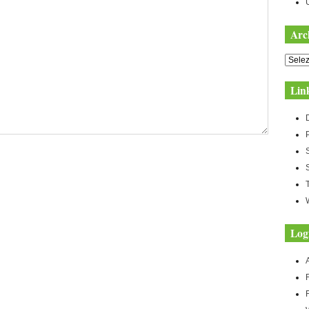
Arc
Archiv
Lin
Log