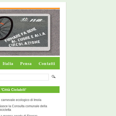
Italia
Pensa
Contatti
i 'Città Ciclabili'
Il carnevale ecologico di Imola
Nasce la Consulta comunale della
icicletta
La mappa aperta di Firenze