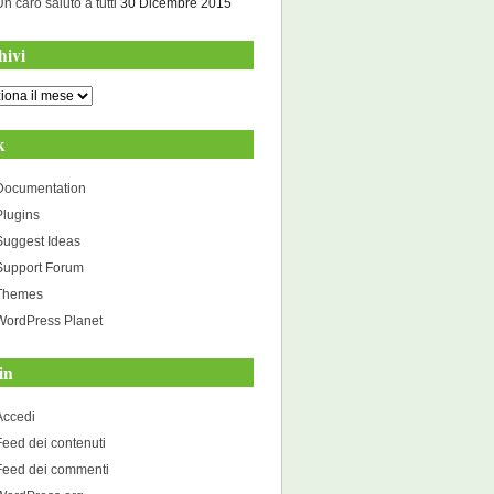
Un caro saluto a tutti
30 Dicembre 2015
hivi
i
k
Documentation
Plugins
Suggest Ideas
Support Forum
Themes
WordPress Planet
in
Accedi
Feed dei contenuti
Feed dei commenti