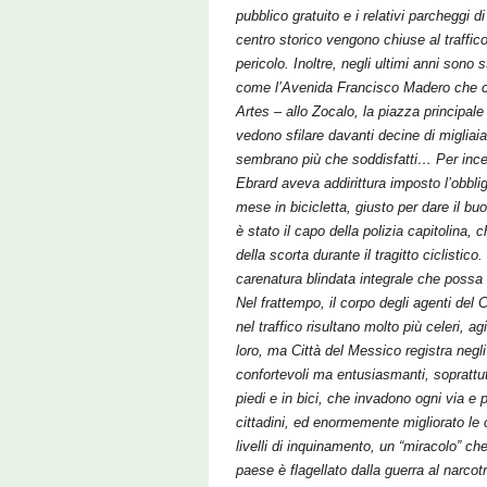
pubblico gratuito e i relativi parcheggi 
centro storico vengono chiuse al traffico
pericolo. Inoltre, negli ultimi anni sono
come l’Avenida Francisco Madero che co
Artes – allo Zocalo, la piazza principal
vedono sfilare davanti decine di migliaia 
sembrano più che soddisfatti… Per incen
Ebrard aveva addirittura imposto l’obblig
mese in bicicletta, giusto per dare il bu
è stato il capo della polizia capitolina,
della scorta durante il tragitto ciclistico
carenatura blindata integrale che possa 
Nel frattempo, il corpo degli agenti del
nel traffico risultano molto più celeri, a
loro, ma Città del Messico registra negli
confortevoli ma entusiasmanti, soprattut
piedi e in bici, che invadono ogni via e 
cittadini, ed enormemente migliorato le c
livelli di inquinamento, un “miracolo” che
paese è flagellato dalla guerra al narcotr