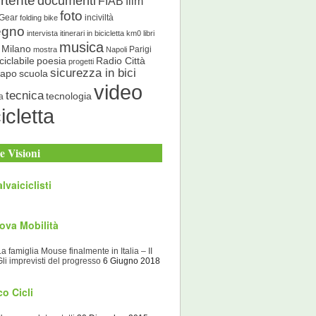
rtente
documenti
FIAB
film
foto
 Gear
inciviltà
folding bike
egno
intervista
itinerari in bicicletta
km0
libri
musica
Milano
Parigi
mostra
Napoli
ciclabile
poesia
Radio Città
progetti
sicurezza in bici
scuola
Capo
video
tecnica
tecnologia
a
icletta
e Visioni
lvaiciclisti
ova Mobilità
La famiglia Mouse finalmente in Italia – II
Gli imprevisti del progresso
6 Giugno 2018
o Cicli