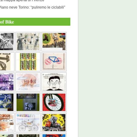
Piano neve Torino: “puliremo le ciclabili”
of Bike