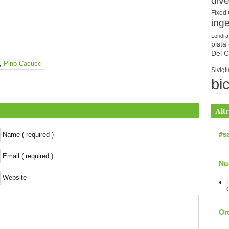
dive
Fixed
ing
Londra
pista 
Del 
,
Pino Cacucci
Sivigli
bic
Altr
#sa
Name ( required )
Email ( required )
Nu
Website
Orc