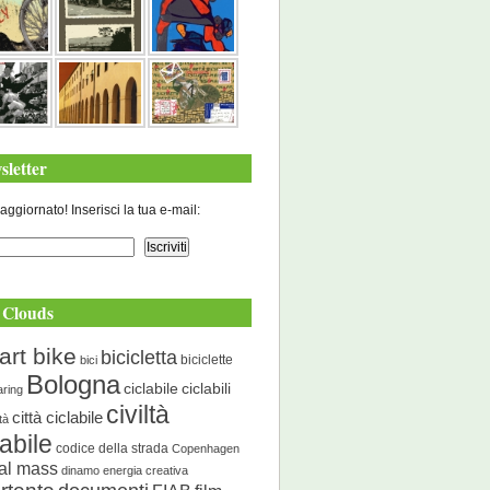
sletter
aggiornato! Inserisci la tua e-mail:
 Clouds
art bike
bicicletta
biciclette
bici
Bologna
ciclabile
ciclabili
aring
civiltà
città ciclabile
ità
labile
codice della strada
Copenhagen
cal mass
dinamo energia creativa