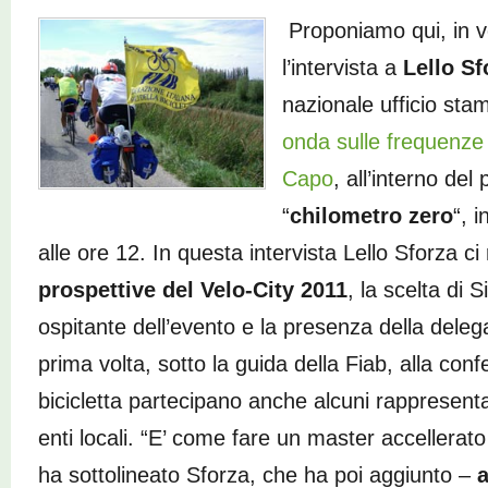
Proponiamo qui, in ve
l’intervista a
Lello Sf
nazionale ufficio st
onda sulle frequenze 
Capo
, all’interno de
“
chilometro zero
“, i
alle ore 12. In questa intervista Lello Sforza c
prospettive del Velo-City 2011
, la scelta di S
ospitante dell’evento e la presenza della delega
prima volta, sotto la guida della Fiab, alla con
bicicletta partecipano anche alcuni rappresentan
enti locali. “E’ come fare un master accellerato 
ha sottolineato Sforza, che ha poi aggiunto –
a