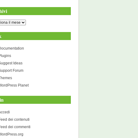
hivi
i
k
Documentation
Plugins
Suggest Ideas
Support Forum
Themes
WordPress Planet
in
Accedi
Feed dei contenuti
Feed dei commenti
WordPress.org