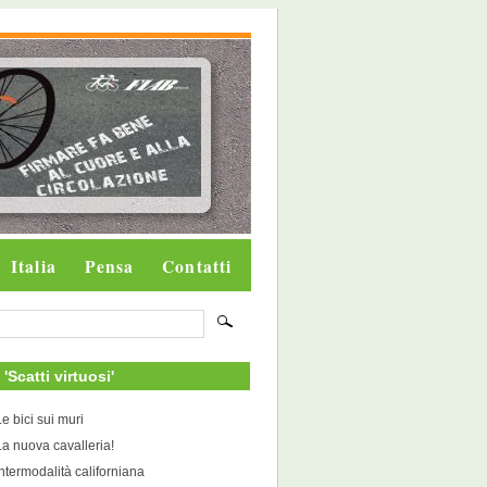
Italia
Pensa
Contatti
i 'Scatti virtuosi'
Le bici sui muri
La nuova cavalleria!
Intermodalità californiana