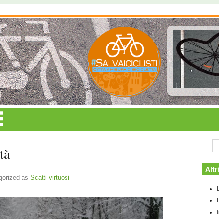
tà
Altr
gorized as
Scatti virtuosi