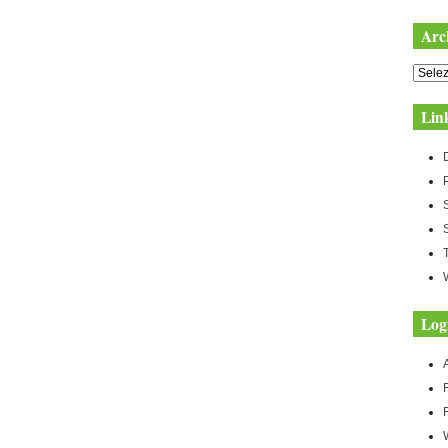
Arc
Archiv
Lin
Log