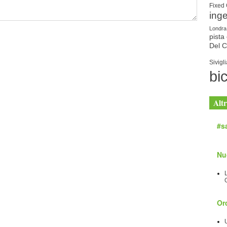
Fixed
ing
Londra
pista 
Del 
Sivigli
bic
Altr
#sa
Nu
Orc