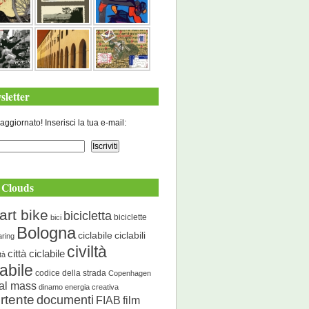
sletter
aggiornato! Inserisci la tua e-mail:
 Clouds
art bike
bicicletta
biciclette
bici
Bologna
ciclabile
ciclabili
aring
civiltà
città ciclabile
ità
labile
codice della strada
Copenhagen
cal mass
dinamo energia creativa
rtente
documenti
FIAB
film