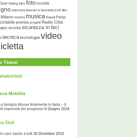
foto
 Gear
inciviltà
folding bike
egno
intervista
itinerari in bicicletta
km0
libri
musica
Milano
Parigi
mostra
Napoli
ciclabile
poesia
Radio Città
progetti
sicurezza in bici
scuola
Capo
video
tecnica
tecnologia
a
icletta
e Visioni
lvaiciclisti
ova Mobilità
La famiglia Mouse finalmente in Italia – II
Gli imprevisti del progresso
6 Giugno 2018
o Cicli
Un caro saluto a tutti
30 Dicembre 2015