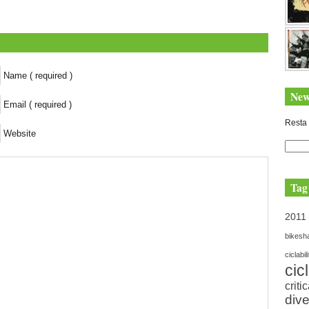
Name ( required )
New
Email ( required )
Resta 
Website
Tag
2011
bikesh
ciclabil
cic
criti
dive