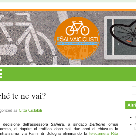
hé te ne vai?
Altr
gorized as
Città Ciclabili
 decisione dell’assessora
Saliera
, a sindaco
Delbono
ormai
b
messo, di riaprire al traffico dopo soli due anni di chiusura la
ntralissima via Farini di Bologna eliminando la
telecamera Rita