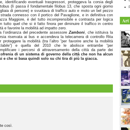
e, identificando eventuali trasgressori, proteggeva la corsia degli
tobus (lì passa il fondamentale filobus 13, che sposta ogni giorno
gliaia di persone) e svuotava di traffico auto e moto un bel pezzo
 strada connesso con il portico del Pavaglione, e in definitiva con
azza Maggiore, è del tutto incomprensibile e contrasta per logica
Art 
n tutto quel che si è fatto finora per diminuire il traffico in centro
ttà e favorire la mobilità ad impatto zero.
a l’ordinanza del precedente assessore
Zamboni
, che istituiva la
rsia riservata ai bus e accendeva la telecamera di controllo Rita
r proteggere la mobilità (tra l’altro “per favorire anche la mobilità
clabile”) e quella del 2010 che le abolisce entrambe “per
mplificare i percorsi di attraversamento della città da parte dei
zofrenia di un sistema di governo della città che non ha alcun
 e che si basa quindi solo su chi tira di più la giacca.
te così.