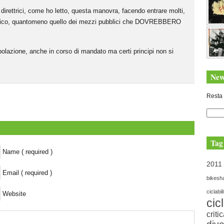
 direttrici, come ho letto, questa manovra, facendo entrare molti,
ffico, quantomeno quello dei mezzi pubblici che DOVREBBERO
.
polazione, anche in corso di mandato ma certi principi non si
New
Resta 
Tag
Name ( required )
2011
Email ( required )
bikesh
ciclabil
Website
cic
criti