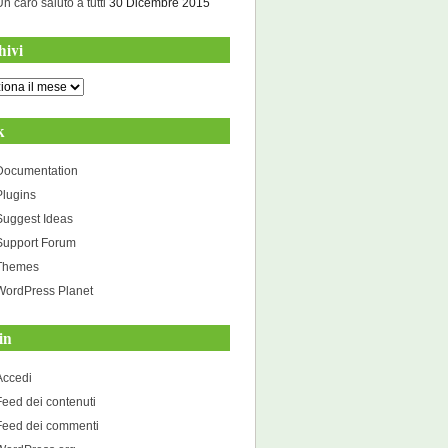
Un caro saluto a tutti
30 Dicembre 2015
hivi
i
k
Documentation
Plugins
Suggest Ideas
Support Forum
Themes
WordPress Planet
in
Accedi
Feed dei contenuti
Feed dei commenti