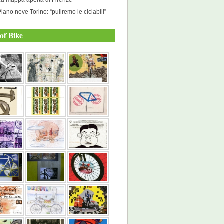
Piano neve Torino: “puliremo le ciclabili”
of Bike