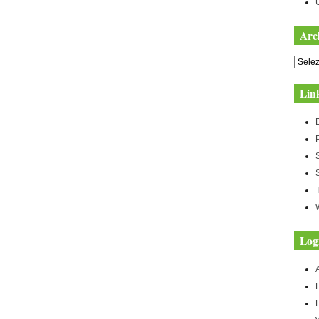
Arc
Archiv
Lin
Log