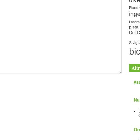
dive
Fixed
ing
Londra
pista 
Del 
Sivigli
bic
Altr
#sa
Nu
Orc