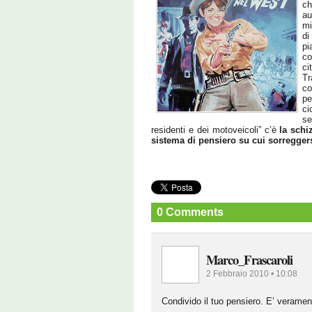
ch
au
mi
di
pi
co
ci
Tr
co
pe
ci
se
residenti e dei motoveicoli” c’è
la schi
sistema di pensiero su cui sorreggersi
0 Comments
Marco_Frascaroli
2 Febbraio 2010 • 10:08
Condivido il tuo pensiero. E’ veramen