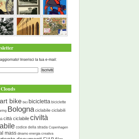
sletter
aggiornato! Inserisci la tua e-mail:
 Clouds
art bike
bicicletta
biciclette
bici
Bologna
ciclabile
ciclabili
aring
civiltà
città ciclabile
ità
labile
codice della strada
Copenhagen
cal mass
dinamo energia creativa