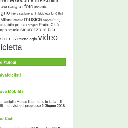
rtente
documenti
FIAB
film
foto
 Gear
inciviltà
folding bike
egno
intervista
itinerari in bicicletta
km0
libri
musica
Milano
Parigi
mostra
Napoli
ciclabile
poesia
Radio Città
progetti
sicurezza in bici
scuola
Capo
video
tecnica
tecnologia
a
icletta
e Visioni
lvaiciclisti
ova Mobilità
La famiglia Mouse finalmente in Italia – II
Gli imprevisti del progresso
6 Giugno 2018
o Cicli