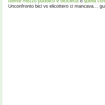
utente mezzo pubblico e bicicletta
o
quella co
Unconfronto bici vs elicottero ci mancava… gu