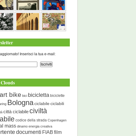
sletter
aggiornato! Inserisci la tua e-mail:
 Clouds
art bike
bicicletta
biciclette
bici
Bologna
ciclabile
ciclabili
aring
civiltà
città ciclabile
ità
labile
codice della strada
Copenhagen
cal mass
dinamo energia creativa
rtente
documenti
FIAB
film