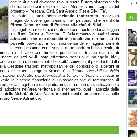
che in due anni dovrebbe rivoluzionare l’intero sistema viario
del tratto che coinvolge le città di Montesilvano – capofila del
progetto – Pescara, Città Sant’Angelo (Pe) e Silvi (Te).
In sostanza,
una pista ciclabile ininterrotta
, realizzata
Art 
integrando quelle già presenti nel percorso
che va dalla
Pineta Dannunziana di Pescara alla città di Silvi
.
In progetto la realizzazione di due ponti ciclo-pedonali leggeri
sui fiumi Saline e Piomba. E l’allestimento di
sedici aree
attrezzate con eco-chioschi in bioedilizia
e alimentati da
pannelli fotovoltaici in corrispondenza delle maggiori zone di
interconnessione con i servizi di trasporto pubblico locale, di
mmerciale, di aree con funzioni pubbliche o di aree sosta e di
 inoltre da
reti wi-fi
, sarà effettuato servizio di
noleggio bici,
no presenti i rappresentanti delle città coinvolte, il presidente della
lla Gestione trasporti metropolitani e del consorzio di alberghi di
cui si inserisce il progetto Salinas è la “
Promozione della mobilità
ti urbane dedicate, dell’intermodalità tra bici e treno e i mezzi di
revede la sinergia finanziaria di un’associazione di temporanea di
a proposta progettuale si inquadra negli strumenti di pianificazione e
 adozione nell’area territoriale di riferimento, quali l’agenzia della
o della Mobilità di Area Vasta e costituirebbe un ulteriore tassello
idoio Verde Adriatico.