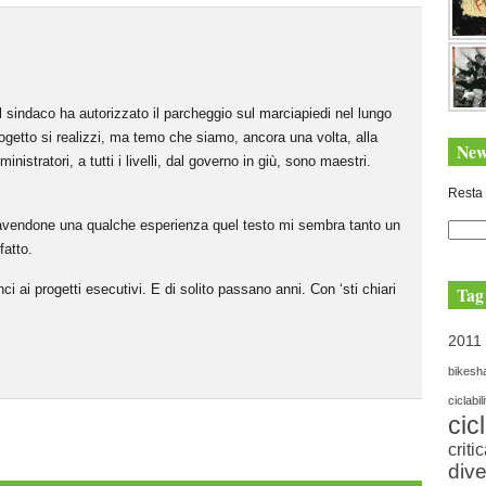
l sindaco ha autorizzato il parcheggio sul marciapiedi nel lungo
etto si realizzi, ma temo che siamo, ancora una volta, alla
New
inistratori, a tutti i livelli, dal governo in giù, sono maestri.
Resta 
 avendone una qualche esperienza quel testo mi sembra tanto un
fatto.
 ai progetti esecutivi. E di solito passano anni. Con ‘sti chiari
Tag
2011
bikesh
ciclabil
cic
criti
dive