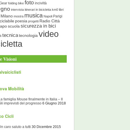
foto
 Gear
inciviltà
folding bike
egno
intervista
itinerari in bicicletta
km0
libri
musica
Milano
Parigi
mostra
Napoli
ciclabile
poesia
Radio Città
progetti
sicurezza in bici
scuola
Capo
video
tecnica
tecnologia
a
icletta
e Visioni
lvaiciclisti
ova Mobilità
La famiglia Mouse finalmente in Italia – II
Gli imprevisti del progresso
6 Giugno 2018
o Cicli
Un caro saluto a tutti
30 Dicembre 2015