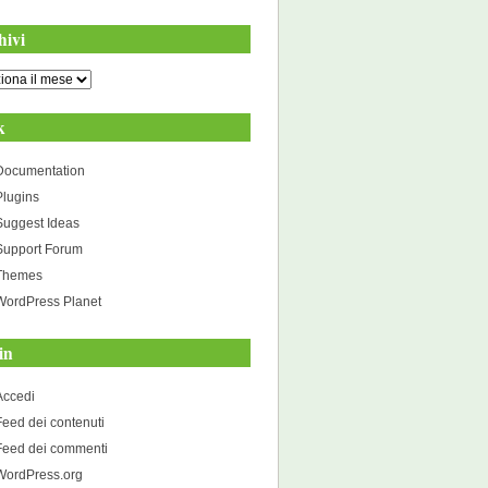
hivi
i
k
Documentation
Plugins
Suggest Ideas
Support Forum
Themes
WordPress Planet
in
Accedi
Feed dei contenuti
Feed dei commenti
WordPress.org