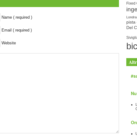
Fixed
ing
Name ( required )
Londra
pista 
Del 
Email ( required )
Sivigli
Website
bic
Altr
#sa
Nu
Orc