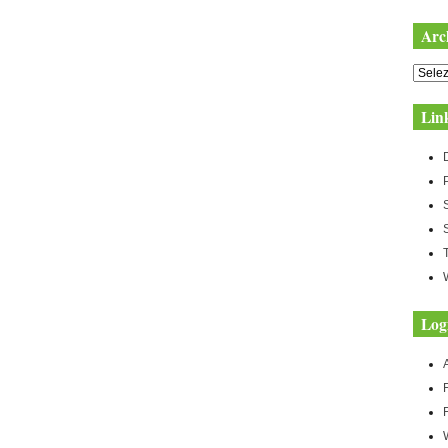
Arc
Archiv
Lin
Log