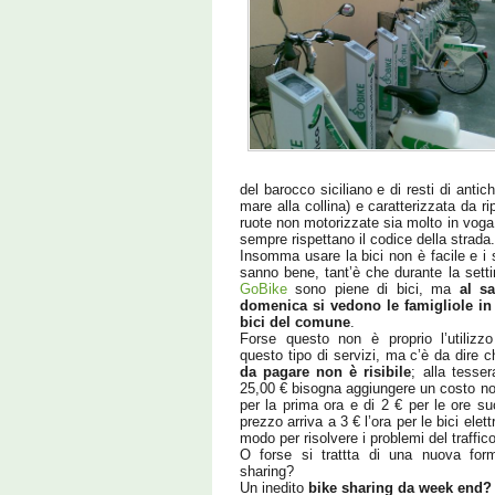
del barocco siciliano e di resti di antich
mare alla collina) e caratterizzata da ri
ruote non motorizzate sia molto in voga;
sempre rispettano il codice della strada.
Insomma usare la bici non è facile e i 
sanno bene, tant’è che durante la setti
GoBike
sono piene di bici, ma
al sa
domenica si vedono le famigliole in
bici del comune
.
Forse questo non è proprio l’utilizzo
questo tipo di servizi, ma c’è da dire 
da pagare non è risibile
; alla tesse
25,00 € bisogna aggiungere un costo nol
per la prima ora e di 2 € per le ore su
prezzo arriva a 3 € l’ora per le bici elet
modo per risolvere i problemi del traffico
O forse si trattta di una nuova for
sharing?
Un inedito
bike sharing da week end?