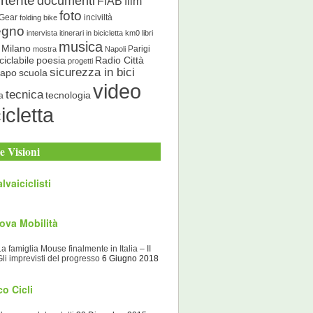
rtente
documenti
FIAB
film
foto
 Gear
inciviltà
folding bike
egno
intervista
itinerari in bicicletta
km0
libri
musica
Milano
Parigi
mostra
Napoli
ciclabile
poesia
Radio Città
progetti
sicurezza in bici
scuola
Capo
video
tecnica
tecnologia
a
icletta
e Visioni
lvaiciclisti
ova Mobilità
La famiglia Mouse finalmente in Italia – II
Gli imprevisti del progresso
6 Giugno 2018
o Cicli