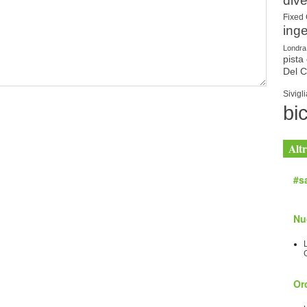
dive
Fixed
ing
Londra
pista 
Del 
Sivigli
bic
Altr
#sa
Nu
Orc