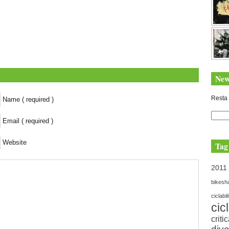
New
Resta 
Name ( required )
Email ( required )
Website
Tag
2011
bikesh
ciclabil
cic
criti