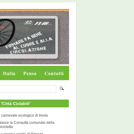
Italia
Pensa
Contatti
i 'Città Ciclabili'
Il carnevale ecologico di Imola
Nasce la Consulta comunale della
icicletta
La mappa aperta di Firenze