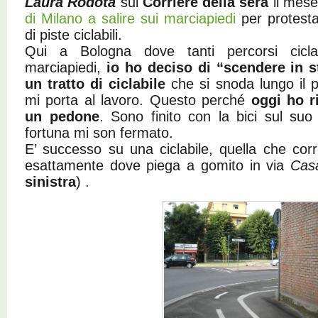
Laura Rodotà
sul
Corriere della sera
il mes
di Milano a salire sui marciapiedi
per protest
di piste ciclabili.
Qui a Bologna dove tanti percorsi cicla
marciapiedi,
io ho deciso di “scendere in s
un tratto di ciclabile
che si snoda lungo il 
mi porta al lavoro. Questo perché
oggi ho r
un pedone
. Sono finito con la bici sul suo
fortuna mi son fermato.
E’ successo su una ciclabile, quella che co
esattamente dove piega a gomito in via
Casa
sinistra
) .