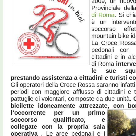
2009, un nuovo
Provinciale del
di Roma
. Si ch
è un intervent
soccorso effet
mountain bike i
La Croce Rossa
pedonali con 
cittadini e in a
di Roma
interv
le sue squa
prestando assistenza a cittadini e turisti c
Gli operatori della Croce Rossa saranno infatti 
periodi con maggiore afflusso di cittadini e t
pattuglie di volontari, composte da due unità.
bicilette idoneamente attrezzate, con bor
l’occorrente per un
primo
soccorso qualificato, e
collegate con la propria sala
operativa
. Le aree pedonali e i