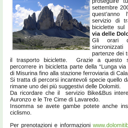
proseguire tu
settembre 200
quest’anno l
servizio di 
biciclette sul
via delle Dol
Gli orari 
sincronizzat
partenze dei 
il trasporto biciclette. Grazie a questo s
percorrere in bicicletta parte della “Lunga via
di Misurina fino alla stazione ferroviaria di Cala
Si tratta di percorsi incantevoli specie quello
rimane uno dei più suggestivi delle Dolomiti.
Da ricordare che il servizio Bike&Bus inter
Auronzo e le Tre Cime di Lavaredo.
Insomma se avete gambe potete anche inseg
ciclismo.
Per prenotazioni e informazioni
www.dolomitib