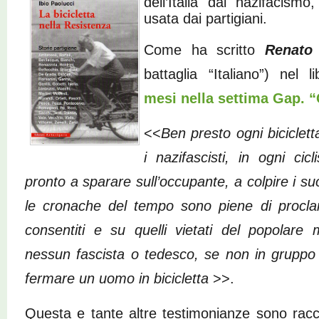
dell’Italia dal nazifacismo
usata dai partigiani.
Come ha scritto
Renato
battaglia “Italiano”) nel 
mesi nella settima Gap. 
<<
Ben presto ogni biciclet
i nazifascisti, in ogni cic
pronto a sparare sull’occupante, a colpire i su
le cronache del tempo sono piene di proclam
consentiti e su quelli vietati del popolare
nessun fascista o tedesco, se non in gruppo 
fermare un uomo in bicicletta
>>.
Questa e tante altre testimonianze sono raccol