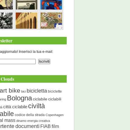
sletter
aggiornato! Inserisci la tua e-mail:
 Clouds
art bike
bicicletta
biciclette
bici
Bologna
ciclabile
ciclabili
aring
civiltà
città ciclabile
ità
labile
codice della strada
Copenhagen
cal mass
dinamo energia creativa
rtente
documenti
FIAB
film