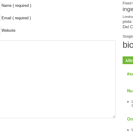
Fixed
Name ( required )
ing
Londra
Email ( required )
pista 
Del 
Website
Sivigli
bic
Altr
#sa
Nu
Orc