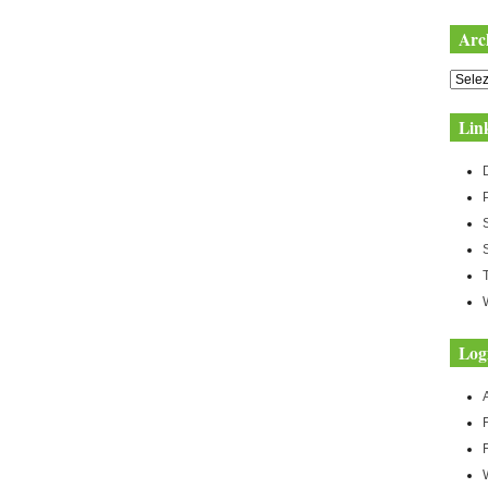
Arc
Archiv
Lin
Log