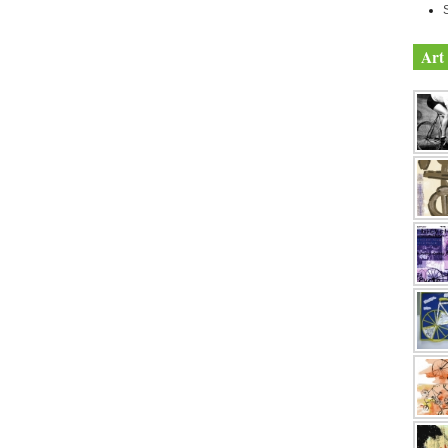
S
Art 