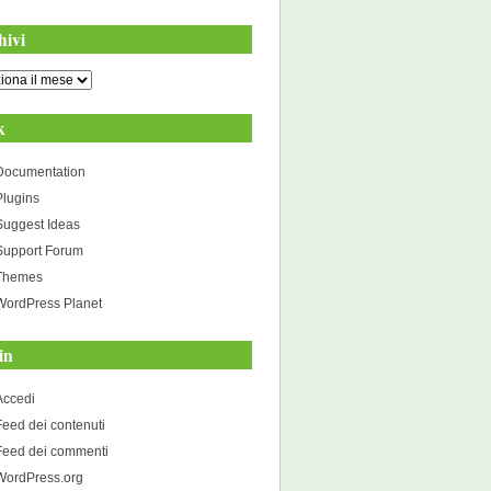
hivi
i
k
Documentation
Plugins
Suggest Ideas
Support Forum
Themes
WordPress Planet
in
Accedi
Feed dei contenuti
Feed dei commenti
WordPress.org