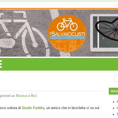
Altr
gorized as
Musica e Bici
isco solista di
Guido Foddis
,
un amico che in bicicletta ci va sul