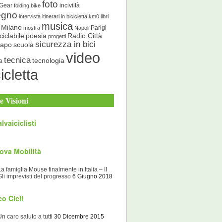
foto
 Gear
inciviltà
folding bike
egno
intervista
itinerari in bicicletta
km0
libri
musica
Milano
Parigi
mostra
Napoli
ciclabile
poesia
Radio Città
progetti
sicurezza in bici
scuola
Capo
video
tecnica
tecnologia
a
icletta
e Visioni
lvaiciclisti
ova Mobilità
La famiglia Mouse finalmente in Italia – II
Gli imprevisti del progresso
6 Giugno 2018
o Cicli
Un caro saluto a tutti
30 Dicembre 2015