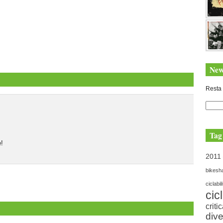
New
Resta 
Tag
e!
2011
bikesh
ciclabil
cic
criti
dive