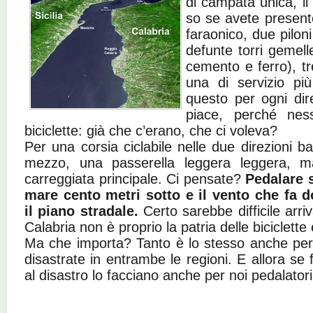
di campata unica, i
so se avete presente
faraonico, due piloni
defunte torri gemell
cemento e ferro), tr
una di servizio più 
questo per ogni dir
piace, perché nes
biciclette: già che c’erano, che ci voleva?
Per una corsia ciclabile nelle due direzioni 
mezzo, una passerella leggera leggera, m
carreggiata principale. Ci pensate?
Pedalare s
mare cento metri sotto e il vento che fa 
il piano stradale.
Certo sarebbe difficile arriv
Calabria non è proprio la patria delle biciclette e
Ma che importa? Tanto è lo stesso anche per l
disastrate in entrambe le regioni. E allora se
al disastro lo facciano anche per noi pedalator