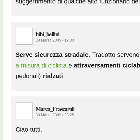
suggerrimento di qualche alto funzionario del
bibi_bellini
30 Marzo 2009 • 19:03
Serve sicurezza stradale
. Tradotto servono
a misura di ciclista
e
attraversamenti ciclab
pedonali)
rialzati
.
Marco_Frascaroli
30 Marzo 2009 • 23:25
Ciao tutti,