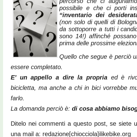
percorso che ci auguriamo 
possibile e che ci porti i
“inventario dei
desiderat
(non solo di quelli di Bologn
da sottoporre a tutti i cand
sono 14!) affinché possano
prima delle prossime elezioni
Quello che segue è perciò u
essere completato.
E’ un appello a dire la propria
ed è rivo
bicicletta, ma anche a chi in bici vorrebbe 
farlo.
La domanda perciò è:
di cosa abbiamo biso
Ditelo nei commenti a questo post, se siete ute
una mail a: redazione[chiocciola]ilikebike.org