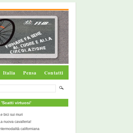
Italia
Pensa
Contatti
i 'Scatti virtuosi'
Le bici sui muri
La nuova cavalleria!
Intermodalità californiana