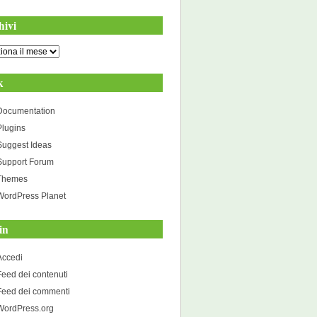
hivi
i
k
Documentation
Plugins
Suggest Ideas
Support Forum
Themes
WordPress Planet
in
Accedi
Feed dei contenuti
Feed dei commenti
WordPress.org