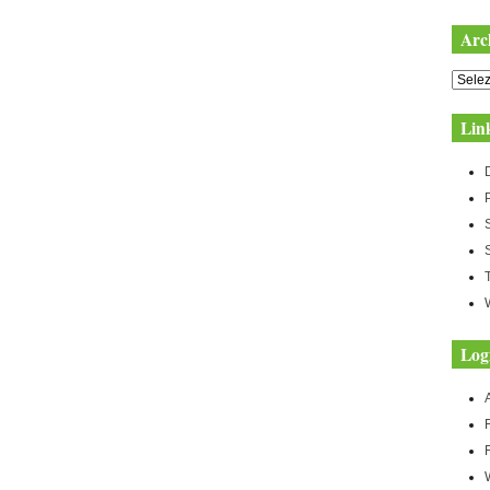
Arc
Archiv
Lin
Log