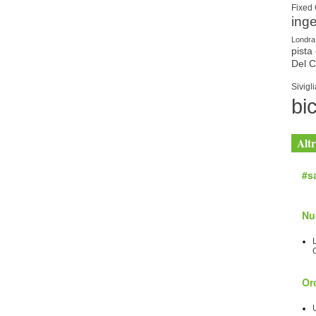
Fixed
ing
Londra
pista 
Del 
Sivigli
bic
Altr
#sa
Nu
Orc