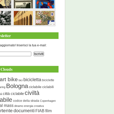
sletter
aggiornato! Inserisci la tua e-mail:
 Clouds
art bike
bicicletta
biciclette
bici
Bologna
ciclabile
ciclabili
aring
civiltà
città ciclabile
ità
labile
codice della strada
Copenhagen
cal mass
dinamo energia creativa
rtente
documenti
FIAB
film