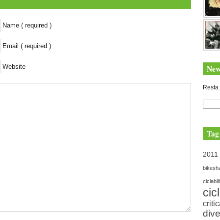
Name ( required )
Email ( required )
Website
New
Resta 
Tag
2011
bikesh
ciclabil
cic
criti
dive