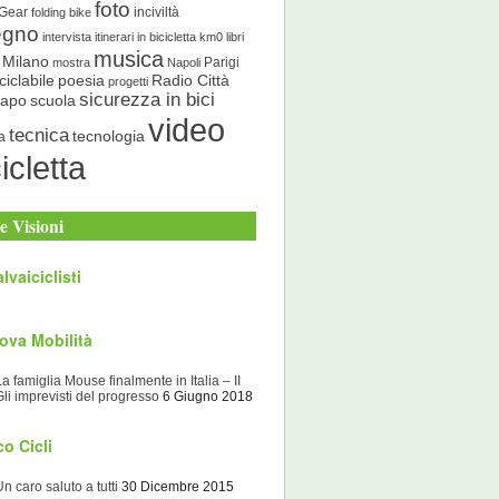
foto
 Gear
inciviltà
folding bike
egno
intervista
itinerari in bicicletta
km0
libri
musica
Milano
Parigi
mostra
Napoli
ciclabile
poesia
Radio Città
progetti
sicurezza in bici
scuola
Capo
video
tecnica
tecnologia
a
icletta
e Visioni
lvaiciclisti
ova Mobilità
La famiglia Mouse finalmente in Italia – II
Gli imprevisti del progresso
6 Giugno 2018
o Cicli
Un caro saluto a tutti
30 Dicembre 2015