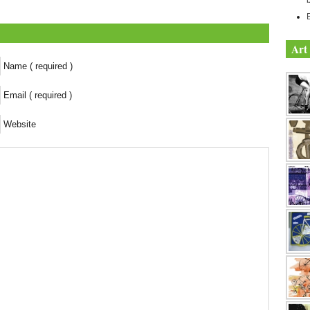
Art 
Name ( required )
Email ( required )
Website