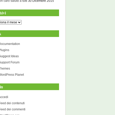
Un caro saluto a tutti
30 Dicembre 2015
hivi
i
k
Documentation
Plugins
Suggest Ideas
Support Forum
Themes
WordPress Planet
in
Accedi
Feed dei contenuti
Feed dei commenti