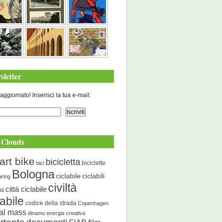
sletter
aggiornato! Inserisci la tua e-mail:
 Clouds
art bike
bicicletta
biciclette
bici
Bologna
ciclabile
ciclabili
aring
civiltà
città ciclabile
ità
labile
codice della strada
Copenhagen
cal mass
dinamo energia creativa