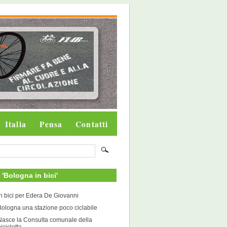
Italia
Pensa
Contatti
i 'Bologna in bici'
In bici per Edera De Giovanni
Bologna una stazione poco ciclabile
Nasce la Consulta comunale della
icicletta