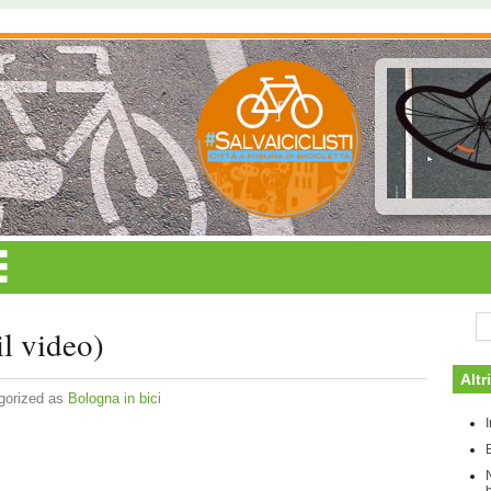
il video)
Altr
gorized as
Bologna in bici
b