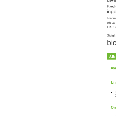
dive
Fixed
ing
Londra
pista 
Del 
Sivigli
bic
Altr
#sa
Nu
Orc