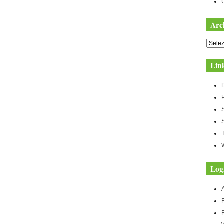
Arc
Archiv
Lin
Log