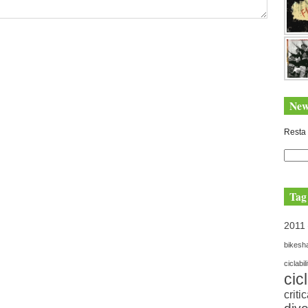
New
Resta 
Tag
2011
bikesh
ciclabil
cic
criti