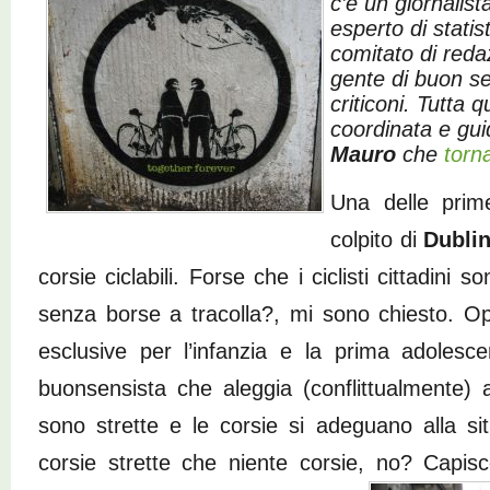
c’è un giornalist
esperto di statist
comitato di red
gente di buon se
criticoni. Tutta
coordinata e gui
Mauro
che
torna
Una delle pri
colpito di
Dubli
corsie ciclabili. Forse che i ciclisti cittadini son
senza borse a tracolla?, mi sono chiesto. Opp
esclusive per l’infanzia e la prima adolesc
buonsensista che aleggia (conflittualmente)
sono strette e le corsie si adeguano alla si
corsie strette che niente corsie, no?
Capisc