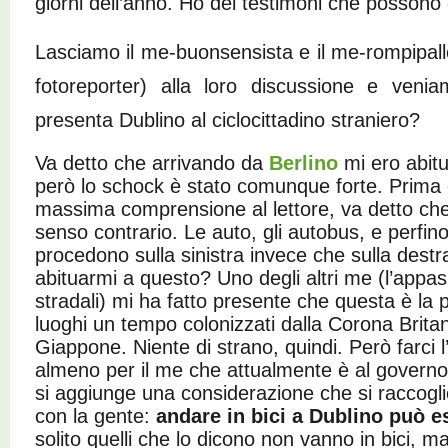
giorni dell’anno. Ho dei testimoni che possono
Lasciamo il me-buonsensista e il me-rompipall
fotoreporter) alla loro discussione e ven
presenta Dublino al ciclocittadino straniero?
Va detto che arrivando da
Berlino
mi ero abit
però lo schock è stato comunque forte. Prima di
massima comprensione al lettore, va detto che
senso contrario. Le auto, gli autobus, e perfino 
procedono sulla sinistra invece che sulla dest
abituarmi a questo? Uno degli altri me (l’appass
stradali) mi ha fatto presente che questa è la pr
luoghi un tempo colonizzati dalla Corona Britan
Giappone. Niente di strano, quindi. Però farci l’a
almeno per il me che attualmente è al governo
si aggiunge una considerazione che si raccog
con la gente:
andare in bici a Dublino può e
solito quelli che lo dicono non vanno in bici, m