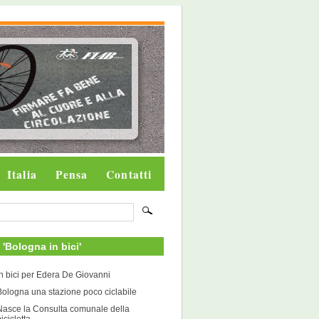
Italia
Pensa
Contatti
i 'Bologna in bici'
In bici per Edera De Giovanni
Bologna una stazione poco ciclabile
Nasce la Consulta comunale della
icicletta