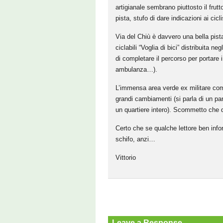
artigianale sembrano piuttosto il frutto
pista, stufo di dare indicazioni ai cicl
Via del Chiù è davvero una bella pista
ciclabili “Voglia di bici” distribuita n
di completare il percorso per portare 
ambulanza…).
L’immensa area verde ex militare comp
grandi cambiamenti (si parla di un p
un quartiere intero). Scommetto che q
Certo che se qualche lettore ben info
schifo, anzi…
Vittorio
Leave a Response