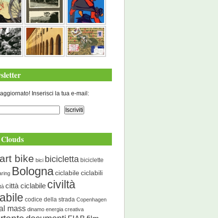
sletter
aggiornato! Inserisci la tua e-mail:
 Clouds
art bike
bicicletta
biciclette
bici
Bologna
ciclabile
ciclabili
aring
civiltà
città ciclabile
ità
labile
codice della strada
Copenhagen
cal mass
dinamo energia creativa