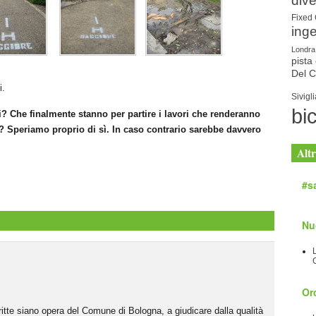
dive
Fixed
ing
Londra
pista 
Del 
i.
Sivigli
bic
i? Che finalmente stanno per partire i lavori che renderanno
le? Speriamo proprio di sì. In caso contrario sarebbe davvero
Altr
#sa
Nu
Orc
ritte siano opera del Comune di Bologna, a giudicare dalla qualità