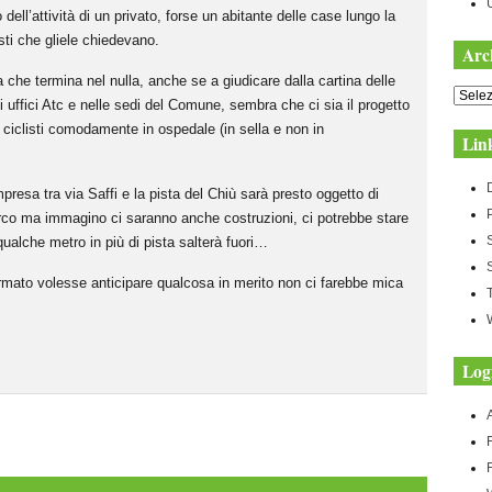
 dell’attività di un privato, forse un abitante delle case lungo la
isti che gliele chiedevano.
Arc
 che termina nel nulla, anche se a giudicare dalla cartina delle
Archiv
egli uffici Atc e nelle sedi del Comune, sembra che ci sia il progetto
i ciclisti comodamente in ospedale (in sella e non in
Lin
resa tra via Saffi e la pista del Chiù sarà presto oggetto di
arco ma immagino ci saranno anche costruzioni, ci potrebbe stare
ualche metro in più di pista salterà fuori…
rmato volesse anticipare qualcosa in merito non ci farebbe mica
Log