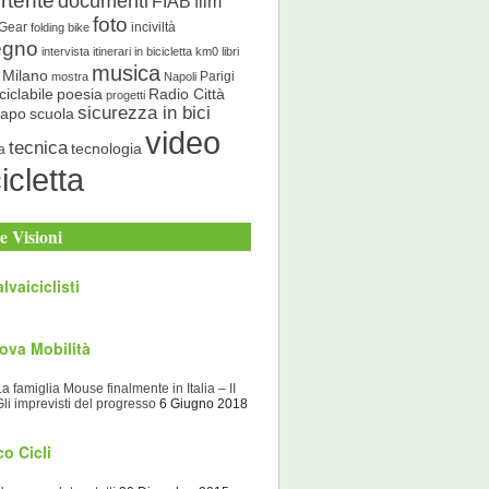
rtente
documenti
FIAB
film
foto
 Gear
inciviltà
folding bike
egno
intervista
itinerari in bicicletta
km0
libri
musica
Milano
Parigi
mostra
Napoli
ciclabile
poesia
Radio Città
progetti
sicurezza in bici
scuola
Capo
video
tecnica
tecnologia
a
icletta
e Visioni
lvaiciclisti
ova Mobilità
La famiglia Mouse finalmente in Italia – II
Gli imprevisti del progresso
6 Giugno 2018
o Cicli