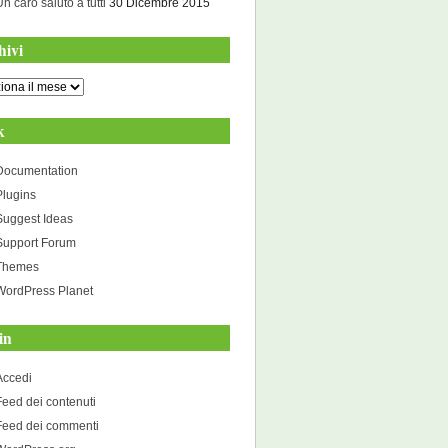
Un caro saluto a tutti
30 Dicembre 2015
hivi
i
k
Documentation
Plugins
Suggest Ideas
Support Forum
Themes
WordPress Planet
in
Accedi
Feed dei contenuti
Feed dei commenti