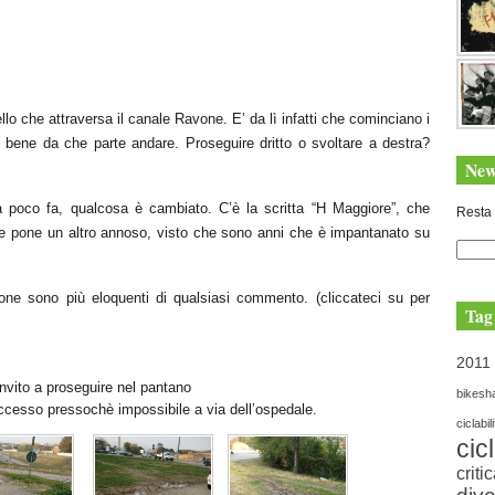
llo che attraversa il canale Ravone. E’ da lì infatti che cominciano i
 bene da che parte andare. Proseguire dritto o svoltare a destra?
New
 poco fa, qualcosa è cambiato. C’è la scritta “H Maggiore”, che
Resta 
 ne pone un altro annoso, visto che sono anni che è impantanato su
ne sono più eloquenti di qualsiasi commento. (cliccateci su per
Tag
2011
’invito a proseguire nel pantano
bikesh
’accesso pressochè impossibile a via dell’ospedale.
ciclabil
cic
criti