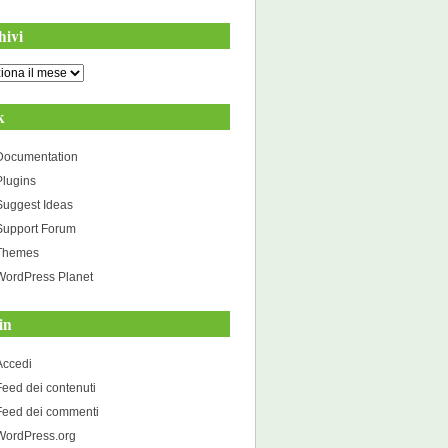
hivi
i
k
Documentation
Plugins
Suggest Ideas
Support Forum
Themes
WordPress Planet
in
Accedi
Feed dei contenuti
Feed dei commenti
WordPress.org