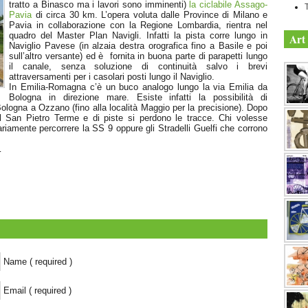
tratto a Binasco ma i lavori sono imminenti)
la ciclabile Assago-
Pavia
di circa 30 km. L’opera voluta dalle Province di Milano e
Pavia in collaborazione con la Regione Lombardia, rientra nel
quadro del Master Plan Navigli. Infatti la pista corre lungo in
Art 
Naviglio Pavese (in alzaia destra orografica fino a Basile e poi
sull’altro versante) ed è fornita in buona parte di parapetti lungo
il canale, senza soluzione di continuità salvo i brevi
attraversamenti per i casolari posti lungo il Naviglio.
In Emilia-Romagna c’è un buco analogo lungo la via Emilia da
Bologna in direzione mare. Esiste infatti la possibilità di
ologna a Ozzano (fino alla località Maggio per la precisione). Dopo
tel San Pietro Terme e di piste si perdono le tracce. Chi volesse
iamente percorrere la SS 9 oppure gli Stradelli Guelfi che corrono
…
Name ( required )
Email ( required )