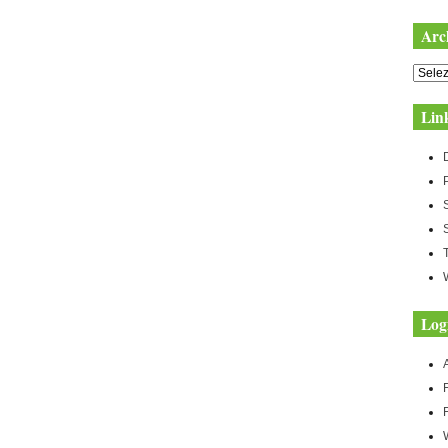
Arc
Archiv
Lin
Log