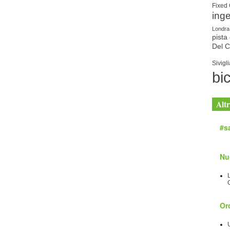
Fixed
ing
Londra
pista 
Del 
Sivigli
bic
Altr
#sa
Nu
Orc