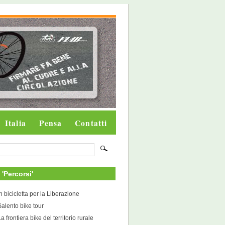
Italia
Pensa
Contatti
i 'Percorsi'
In bicicletta per la Liberazione
Salento bike tour
a frontiera bike del territorio rurale