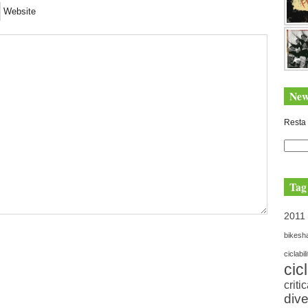
Website
New
Resta 
Tag
2011
bikesh
ciclabil
cic
criti
dive