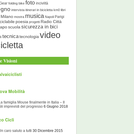
foto
 Gear
inciviltà
folding bike
egno
intervista
itinerari in bicicletta
km0
libri
musica
Milano
Parigi
mostra
Napoli
ciclabile
poesia
Radio Città
progetti
sicurezza in bici
scuola
Capo
video
tecnica
tecnologia
a
icletta
e Visioni
lvaiciclisti
ova Mobilità
La famiglia Mouse finalmente in Italia – II
Gli imprevisti del progresso
6 Giugno 2018
o Cicli
Un caro saluto a tutti
30 Dicembre 2015