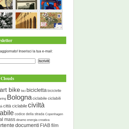
sletter
aggiornato! Inserisci la tua e-mail:
 Clouds
art bike
bicicletta
biciclette
bici
Bologna
ciclabile
ciclabili
aring
civiltà
città ciclabile
ità
labile
codice della strada
Copenhagen
cal mass
dinamo energia creativa
rtente
documenti
FIAB
film