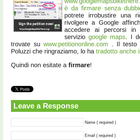
www.googlemapsbikethere.
è da firmare senza dubbi
potrete irrobustire una r
rivolgere a Google affinc
accedere ai percorsi in b
servizio
google maps
. I d
trovate su
www.petitiononline.com
. Il testo
Poluzzi che ringraziamo, lo ha
tradotto anche i
Quindi non esitate a
firmare
!
Leave a Response
Name ( required )
Email ( required )