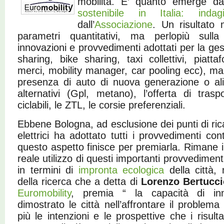
mobilità. E’ quanto emerge da
sostenibile in Italia: indag
dall’
Associazione
. Un risultato
parametri quantitativi, ma perlopiù sull
innovazioni e provvedimenti adottati per la ges
sharing, bike sharing, taxi collettivi, piatt
merci, mobility manager, car pooling ecc), ma
presenza di auto di nuova generazione o ali
alternativi (Gpl, metano), l’offerta di trasp
ciclabili, le ZTL, le corsie preferenziali.
Ebbene Bologna, ad esclusione dei punti di rica
elettrici ha adottato tutti i provvedimenti con
questo aspetto finisce per premiarla. Rimane i
reale utilizzo di questi importanti provvedimenti e
in termini di
impronta ecologica
della città,
della ricerca che a detta di
Lorenzo Bertucci
Euromobility
, premia “ la capacità di in
dimostrato le città nell’affrontare il problema
più le intenzioni e le prospettive che i risultat