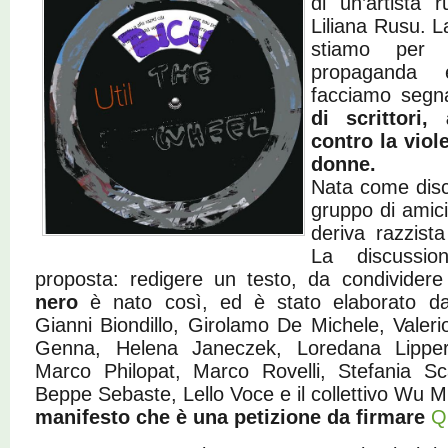
di un’artista
Liliana Rusu. 
stiamo per p
propaganda 
facciamo segn
di scrittori, 
contro la vio
donne.
Nata come disc
gruppo di amici 
deriva razzista
La discussi
proposta: redigere un testo, da condividere
nero
è nato così, ed è stato elaborato da
Gianni Biondillo, Girolamo De Michele, Valeri
Genna, Helena Janeczek, Loredana Lipperin
Marco Philopat, Marco Rovelli, Stefania Sca
Beppe Sebaste, Lello Voce e il collettivo Wu Mi
manifesto che è una petizione da firmare
Q