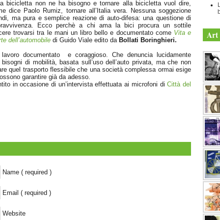
la bicicletta non ne ha bisogno e tornare alla bicicletta vuol dire,
e dice Paolo Rumiz, tornare all’Italia vera. Nessuna soggezione
b
ndi, ma pura e semplice reazione di auto-difesa: una questione di
ravvivenza. Ecco perchè a chi ama la bici procura un sottile
cere trovarsi tra le mani un libro bello e documentato come
Vita e
Art 
te dell’automobile
di Guido Viale edito da
Bollati Boringhieri.
 lavoro documentato e coraggioso. Che denuncia lucidamente
 ai bisogni di mobilità, basata sull’uso dell’auto privata, ma che non
are quel trasporto flessibile che una società complessa ormai esige
possono garantire già da adesso.
tito in occasione di un’intervista effettuata ai microfoni di
Città del
Name ( required )
Email ( required )
Website