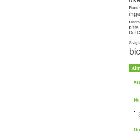
dive
Fixed
ing
Londra
pista 
Del 
Sivigli
bic
Altr
#sa
Nu
Orc