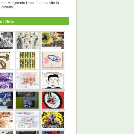
Libri. Margherita Hack: “La mia vita in
icicletta”
of Bike