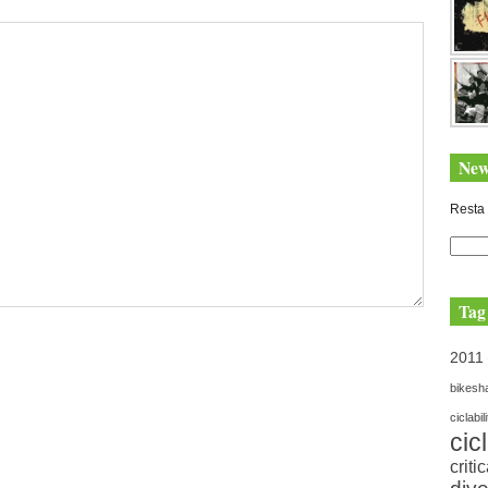
New
Resta 
Tag
2011
bikesh
ciclabil
cic
criti