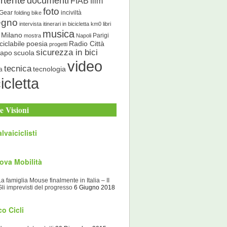
rtente
documenti
FIAB
film
foto
 Gear
inciviltà
folding bike
egno
intervista
itinerari in bicicletta
km0
libri
musica
Milano
Parigi
mostra
Napoli
ciclabile
poesia
Radio Città
progetti
sicurezza in bici
scuola
Capo
video
tecnica
tecnologia
a
icletta
e Visioni
lvaiciclisti
ova Mobilità
La famiglia Mouse finalmente in Italia – II
Gli imprevisti del progresso
6 Giugno 2018
o Cicli