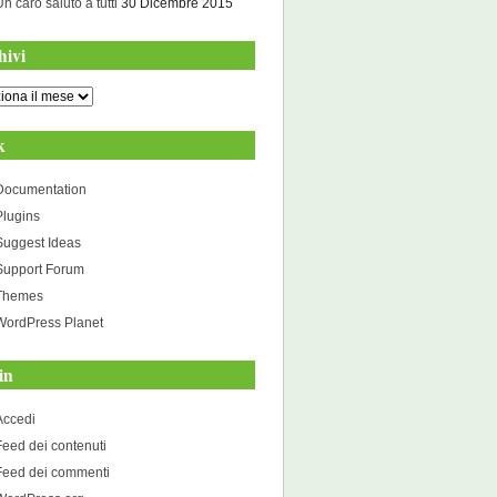
Un caro saluto a tutti
30 Dicembre 2015
hivi
i
k
Documentation
Plugins
Suggest Ideas
Support Forum
Themes
WordPress Planet
in
Accedi
Feed dei contenuti
Feed dei commenti