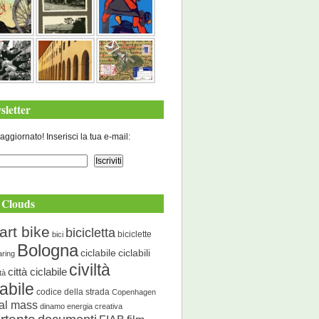
sletter
aggiornato! Inserisci la tua e-mail:
 Clouds
art bike
bicicletta
biciclette
bici
Bologna
ciclabile
ciclabili
aring
civiltà
città ciclabile
ità
labile
codice della strada
Copenhagen
cal mass
dinamo energia creativa