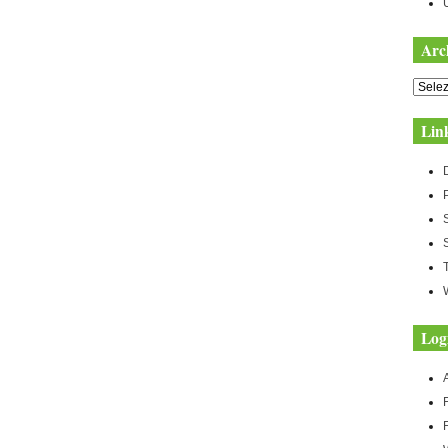
Arc
Archiv
Lin
Log