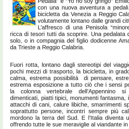
Pedalia” e “Yo no soy gringo” Emilio 
con una nuova avventura a pedali. L
bicicletta da Venezia a Reggio Cala
volutamente lontano dalle grandi citt
L’affresco di una Penisola “minor
ricca di tesori tutti da scoprire. Una pedalata
solo, o in compagnia del figlio dodicenne A
da Trieste a Reggio Calabria.
Fuori rotta, lontano dagli stereotipi del viagg
pochi mezzi di trasporto, la bicicletta,
in grad
calma, estrema possibilità di
pe
nsare, e
stre
estrema esposizione a
tutto ciò che i sensi 
la colonna
vertebrale dell’Appennino si
dimenticati,
piatti tipici, monumenti fantasma, 
attacchi di cani, calure libiche, smarrimenti sp
soprattutto persone, incontri sempre più
ca
mordono la terra del Sud. E l’Italia
diventa 
offrendo tutte le sue meraviglie
al viandante in 