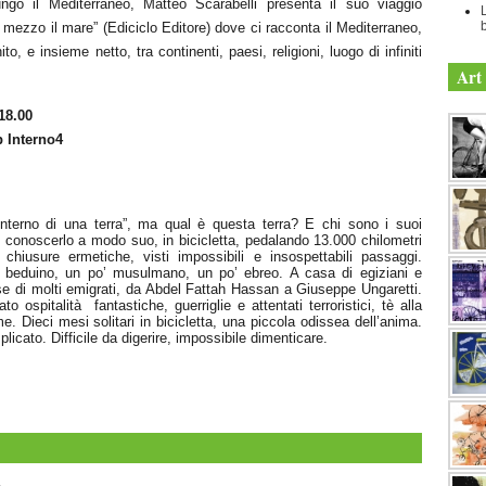
go il Mediterraneo, Matteo Scarabelli presenta il suo viaggio
b
di mezzo il mare” (Ediciclo Editore) dove ci racconta il Mediterraneo,
ito, e insieme netto, tra continenti, paesi, religioni, luogo di infiniti
Art 
18.00
 Interno4
l’interno di una terra”, ma qual è questa terra? E chi sono i suoi
i conoscerlo a modo suo, in bicicletta, pedalando 13.000 chilometri
, chiusure ermetiche, visti impossibili e insospettabili passaggi.
 beduino, un po’ musulmano, un po’ ebreo. A casa di egiziani e
se di molti emigrati, da Abdel Fattah Hassan a Giuseppe Ungaretti.
o ospitalità fantastiche, guerriglie e attentati terroristici, tè alla
e. Dieci mesi solitari in bicicletta, una piccola odissea dell’anima.
icato. Difficile da digerire, impossibile dimenticare.