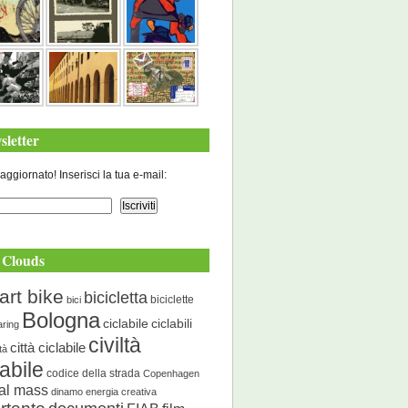
sletter
aggiornato! Inserisci la tua e-mail:
 Clouds
art bike
bicicletta
biciclette
bici
Bologna
ciclabile
ciclabili
aring
civiltà
città ciclabile
ità
labile
codice della strada
Copenhagen
cal mass
dinamo energia creativa