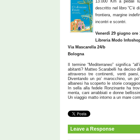
13.000 Km a pedali lun
descritto nel libro “C’è 
frontiera, margine indefin
incontri e scontri.
Venerdì 29 giugno ore 
Libreria Modo Infoshop
Via Mascarella 24/b
Bologna
Il termine “Mediterraneo” significa “al
abitanti? Matteo Scarabelli ha deciso d
attraverso tre continenti, venti paesi
Diventando un po’ marocchino, un po’
albanesi ha scoperto le storie coraggio
In sella alla fedele Ronzinante ha trovat
menta, cani arrabbiati e donne bellissim
Un viaggio matto intorno a un mare compl
Leave a Response