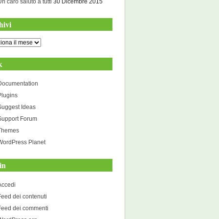
Un caro saluto a tutti
30 Dicembre 2015
hivi
i
k
Documentation
Plugins
Suggest Ideas
Support Forum
Themes
WordPress Planet
in
Accedi
Feed dei contenuti
Feed dei commenti