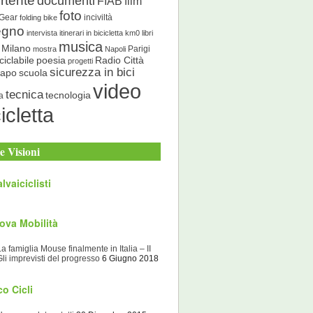
rtente
documenti
FIAB
film
foto
 Gear
inciviltà
folding bike
egno
intervista
itinerari in bicicletta
km0
libri
musica
Milano
Parigi
mostra
Napoli
ciclabile
poesia
Radio Città
progetti
sicurezza in bici
scuola
Capo
video
tecnica
tecnologia
a
icletta
e Visioni
lvaiciclisti
ova Mobilità
La famiglia Mouse finalmente in Italia – II
Gli imprevisti del progresso
6 Giugno 2018
o Cicli