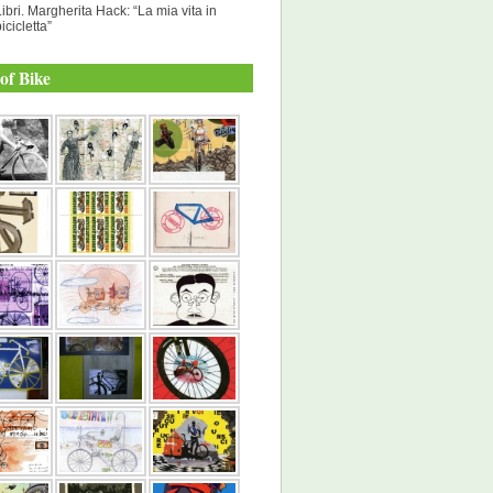
Libri. Margherita Hack: “La mia vita in
icicletta”
of Bike