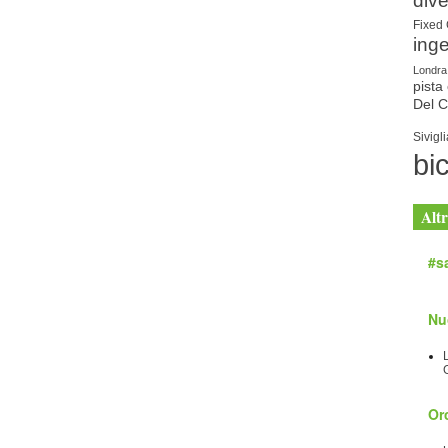
dive
Fixed
ing
Londra
pista 
Del 
Sivigli
bic
Altr
#sa
Nu
Orc