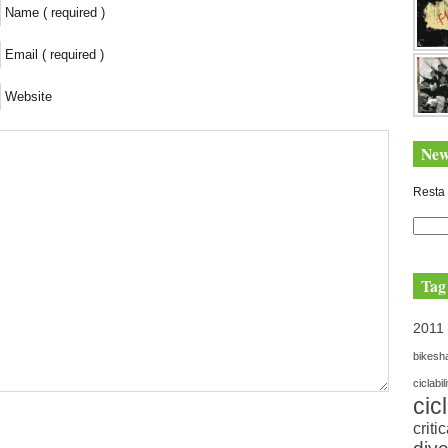
Name ( required )
Email ( required )
Website
New
Resta 
Tag
2011
bikesh
ciclabil
cic
criti