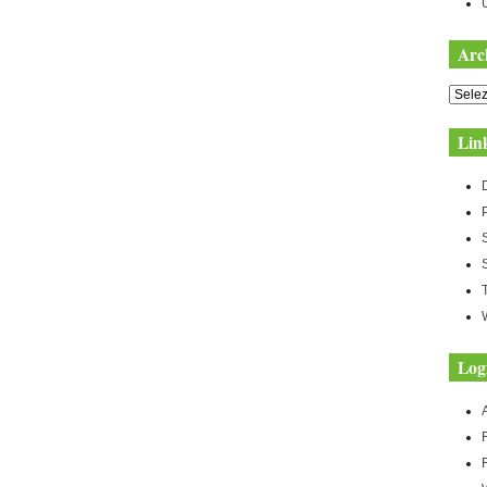
Arc
Archiv
Lin
Log